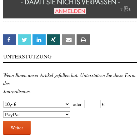
Facebook
Twitter
Linkedin
Xing
Email
Print
UNTERSTÜTZUNG
Wenn Ihnen unser Artikel gefallen hat: Unterstützen Sie diese Form
des
Journalismus.
oder
€
Weiter