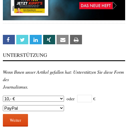
Facebook
Twitter
Linkedin
Xing
Email
Print
UNTERSTÜTZUNG
Wenn Ihnen unser Artikel gefallen hat: Unterstützen Sie diese Form
des
Journalismus.
oder
€
Weiter