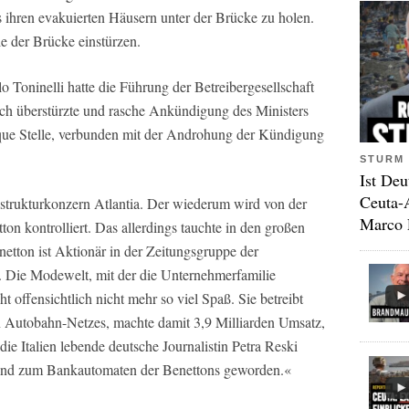
ihren evakuierten Häusern unter der Brücke zu holen.
le der Brücke einstürzen.
o Toninelli hatte die Führung der Betreibergesellschaft
lich überstürzte und rasche Ankündigung des Ministers
nque Stelle, verbunden mit der Androhung der Kündigung
STURM 
Ist Deu
Ceuta-
rastrukturkonzern Atlantia. Der wiederum wird von der
Marco 
on kontrolliert. Das allerdings tauchte in den großen
netton ist Aktionär in der Zeitungsgruppe der
 Die Modewelt, mit der die Unternehmerfamilie
t offensichtlich nicht mehr so viel Spaß. Sie betreibt
hen Autobahn-Netzes, machte damit 3,9 Milliarden Umsatz,
ie Italien lebende deutsche Journalistin Petra Reski
ind zum Bankautomaten der Benettons geworden.«