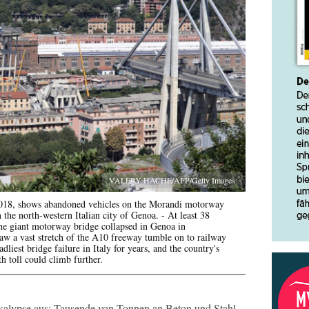
VALERY HACHE/AFP/Getty Images
2018, shows abandoned vehicles on the Morandi motorway
n the north-western Italian city of Genoa. - At least 38
he giant motorway bridge collapsed in Genoa in
saw a vast stretch of the A10 freeway tumble on to railway
adliest bridge failure in Italy for years, and the country's
h toll could climb further.
kalypse aus: Tausende von Tonnen an Beton und Stahl