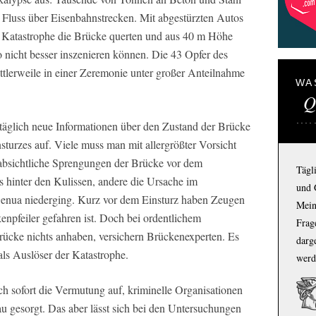
Fluss über Eisenbahnstrecken. Mit abgestürzten Autos
 Katastrophe die Brücke querten und aus 40 m Höhe
o nicht besser inszenieren können. Die 43 Opfer des
tlerweile in einer Zeremonie unter großer Anteilnahme
WA
Q
 täglich neue Informationen über den Zustand der Brücke
sturzes auf. Viele muss man mit allergrößter Vorsicht
 absichtliche Sprengungen der Brücke vor dem
Tägl
 hinter den Kulissen, andere die Ursache im
und 
enua niederging. Kurz vor dem Einsturz haben Zeugen
Mein
kenpfeiler gefahren ist. Doch bei ordentlichem
Frage
Brücke nichts anhaben, versichern Brückenexperten. Es
darg
als Auslöser der Katastrophe.
werd
ch sofort die Vermutung auf, kriminelle Organisationen
u gesorgt. Das aber lässt sich bei den Untersuchungen