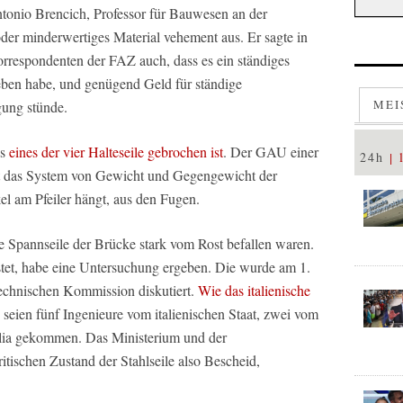
onio Brencich, Professor für Bauwesen an der
oder minderwertiges Material vehement aus. Er sagte in
rrespondenten der FAZ auch, dass es ein ständiges
en habe, und genügend Geld für ständige
MEI
ung stünde.
ss
eines der vier Halteseile gebrochen ist
. Der GAU einer
24h
t das System von Gewicht und Gegengewicht der
el am Pfeiler hängt, aus den Fugen.
die Spannseile der Brücke stark vom Rost befallen waren.
stet, habe eine Untersuchung ergeben. Die wurde am 1.
technischen Kommission diskutiert.
Wie das italienische
, seien fünf Ingenieure vom italienischen Staat, zwei vom
alia gekommen. Das Ministerium und der
tischen Zustand der Stahlseile also Bescheid,