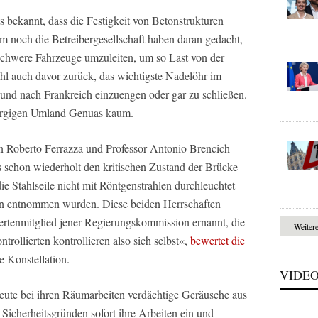
 bekannt, dass die Festigkeit von Betonstrukturen
m noch die Betreibergesellschaft haben daran gedacht,
schwere Fahrzeuge umzuleiten, um so Last von der
l auch davor zurück, das wichtigste Nadelöhr im
und nach Frankreich einzuengen oder gar zu schließen.
bergigen Umland Genuas kaum.
n Roberto Ferrazza und Professor Antonio Brencich
gs schon wiederholt den kritischen Zustand der Brücke
die Stahlseile nicht mit Röntgenstrahlen durchleuchtet
n entnommen wurden. Diese beiden Herrschaften
rtenmitglied jener Regierungskommission ernannt, die
Weiter
rollierten kontrollieren also sich selbst«,
bewertet die
 Konstellation.
VIDE
te bei ihren Räumarbeiten verdächtige Geräusche aus
 Sicherheitsgründen sofort ihre Arbeiten ein und