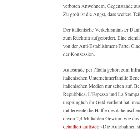
verboten Anwohnern, Gegenstände aus 
Zu groß ist die Angst, dass weitere Tei
Der italienische Verkehrsminister Danil
zum Rücktritt aufgefordert. Eine ziem
von der Anti-Establishment-Partei Ci
der Konzession.
Autostrade per l’Italia gehört zum Inf
italienischen Unternehmerfamilie Benett
italienischen Medien nur selten auf, Be
Repubblica, L’Espesso und La Stampa.
ursprünglich ihr Geld verdient hat, mach
mittlerweile die Hälfte des italienisc
davon 2,4 Milliarden Gewinn, wie das d
detailliert auflistet
: »Die Autobahnen s