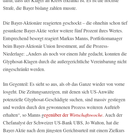
dafür, dass der Kläger an Krebs erkrankt ist. Es ist die höchste
Strafe, die Bayer bislang zahlen musste.
Die Bayer-Aktionäre reagierten geschockt – die ohnehin schon tief
gesunkene Bayer-Aktie verlor weitere fünf Prozent ihres Wertes.
Entsprechend besorgt reagiert Markus Manns, Portfoliomanager
beim Bayer-Aktionär Union Investment, auf die Prozess-
Niederlage: „Anders als noch vor einem Jahr gedacht, konnten die
Glyphosat-Klagen durch die außergerichtliche Vereinbarung nicht
eingeschränkt werden.
Im Gegenteil: Es sieht so aus, als ob das Ganze wieder von vorne
losgeht. Die Zeitungsanzeigen, mit denen sich US-Anwälte
potenzielle Glyphosat-Geschädigte suchen, sind massiv gestiegen
und werden durch den gewonnenen Prozess weiteren Auftrieb
erhalten“, so Manns g
egenüber der
Wirtschaftswoche
.
Auch der
Chefanalyst der Schweizer US-Bank UBS, Jo Walton, hat die
Bayer-Aktie nach dem jüngsten Gerichtsurteil mit einem Zielkurs