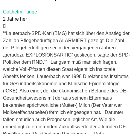
Gotthelm Fugge
2 Jahre her
““Lauterbach-SPD-Karl (BMG) hat sich über den Anstieg der
Zahl an Pflegebedürftigen ALARMIERT gezeigt. Die Zahl
der Pflegebedürftigen sei in den vergangenen Jahren
„geradezu EXPLOSIONSARTIG“ gestiegen, sagte der SPD-
Politiker dem RND.““ Langsam muß man sich fragen,
welche Voll-Pfosten diesen Staat eigentlich ins totale
Abseits lenken. Lauterbach war 1998 Direktor des Institutes
für Gesundheitsökonomie und Klinische Epidemiologie
(IGKE). Also einer, der die ökonomischen Belange des DE-
Gesundheitswesens mit der aus seinem Elternhaus
bekannten sprichwörtliche (Mutter-) Milch (Der Vater war
Molkereifacharbeiter) förmlich eingesogen hat. Darunter
fallen natürlich auch Prognosen jeglicher Art. Wie die
unbedingt zu eruierenden Zukunftswerte der alternden DE-
Bevölkerung. Mit ständigen Revisionen,
…
Mehr