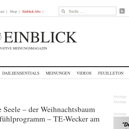
Suche nach:
ast
Shop
Einblick-Abo
DAILI|ES|SENTIALS
MEINUNGEN
VIDEOS
FEUILLETON
ie Seele – der Weihnachtsbaum
Anzeige
hlfühlprogramm – TE-Wecker am