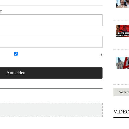
se
Weiter
VIDE