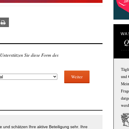
ail
Print
WA
Q
 Unterstützen Sie diese Form des
Tägl
und 
Weiter
Mein
Frage
darg
werd
 und schätzen Ihre aktive Beteiligung sehr. Ihre