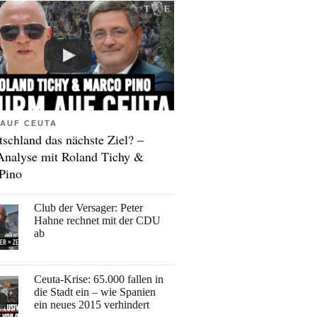
AUF CEUTA
tschland das nächste Ziel? –
Analyse mit Roland Tichy &
Pino
Club der Versager: Peter
Hahne rechnet mit der CDU
ab
Ceuta-Krise: 65.000 fallen in
die Stadt ein – wie Spanien
ein neues 2015 verhindert