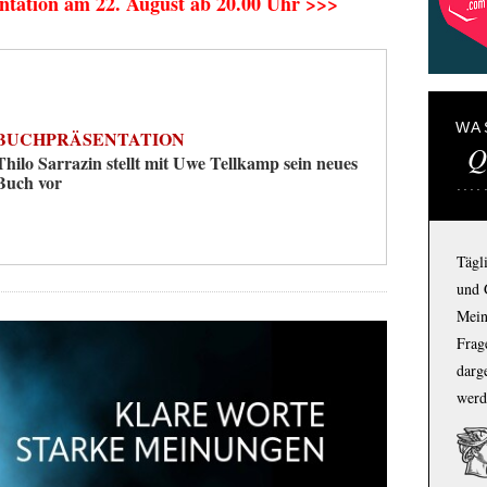
ntation am 22. August ab 20.00 Uhr >>>
WA
BUCHPRÄSENTATION
Q
Thilo Sarrazin stellt mit Uwe Tellkamp sein neues
Buch vor
Tägl
und 
Mein
Frage
darg
werd