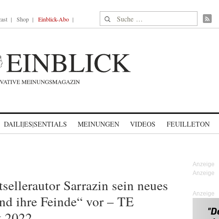
Suche nach:
ast
Shop
Einblick-Abo
DAILI|ES|SENTIALS
MEINUNGEN
VIDEOS
FEUILLETON
sellerautor Sarrazin sein neues
Anzeige
nd ihre Feinde“ vor – TE
t 2022