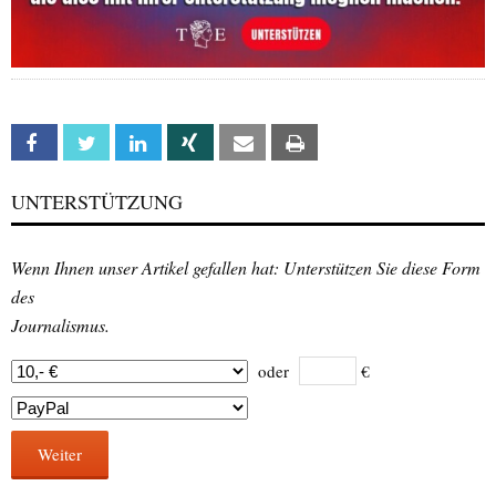
Facebook
Twitter
Linkedin
Xing
Email
Print
UNTERSTÜTZUNG
Wenn Ihnen unser Artikel gefallen hat: Unterstützen Sie diese Form
des
Journalismus.
oder
€
Weiter