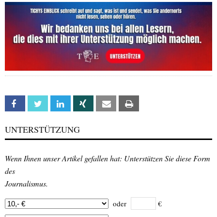
Facebook
Twitter
Linkedin
Xing
Email
Print
UNTERSTÜTZUNG
Wenn Ihnen unser Artikel gefallen hat: Unterstützen Sie diese Form
des
Journalismus.
oder
€