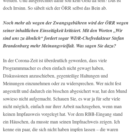
werden. Und ausgerechnet dafür soll kein Geld da sein? Das ist
doch Irrsinn. So säbelt sich der ÖRR selbst das Bein ab.
Noch mehr als wegen der Zwangsgebühren wird der ÖRR wegen
seiner inhaltlichen Einseitigkeit kritisiert. Mit den Worten „Wir
sind uns zu ähnlich“ fordert sogar WDR-Chefredakteur Stefan
Brandenburg mehr Meinungsvielfalt. Was sagen Sie dazu?
In der Corona-Zeit ist überdeutlich geworden, dass viele
Programmmacher es eben einfach nicht gewagt haben,
Diskussionen anzuschieben, gegenteilige Haltungen und
Meinungen einzunehmen oder zu widersprechen. Wer nicht fest
angestellt und dadurch ein bisschen abgesichert war, hat den Mund
sowieso nicht aufgemacht. Schauen Sie, es war ja für sehr viele
nicht möglich, einfach nur ihrer Arbeit nachzugehen, wenn man
keinen Impfausweis vorgelegt hat. Vor dem RBB-Eingang stand
ein Häuschen, da musste man seinen Impfnachweis zeigen. Ich
kenne ein paar, die sich nicht haben impfen lassen – die waren