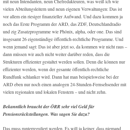
mit neun Intendanten, neun Chefredakteuren, was weiß ich wie
vielen Abteilungsleitern und neun eigenen Verwaltungen: Das ist
vor allem ein riesiger finanzieller Aufwand. Und dazu kommen ja
noch das Erste Programm der ARD, das ZDF, Deutschlandradio
und zig Zusatzprogramme wie Phönix, alpha, oder one. Das sind
insgesamt 26 eigenständige öffentlich-rechtliche Programme. Und
wenn jemand sagt: Das ist aber jetzt so, da kommen wir nicht raus –
dann müssen wir auch nicht weiter darüber reden, dass die
Strukturen effizienter gestaltet werden sollen. Denn die können nur
effizienter werden, wenn der gesamte öffentlich-rechtliche
Rundfunk schlanker wird. Dann hat man beispielsweise bei der
ARD eben nur noch einen analogen 24-Stunden-Fernsehsender mit
vielen regionalen und lokalen Fenstern – und nicht zehn.
Bekanntlich braucht der ÖRR sehr viel Geld für
Pensionsrückstellungen. Was sagen Sie dazu?
Das muss runterreguliert werden. Es will ja keiner, dass niemand