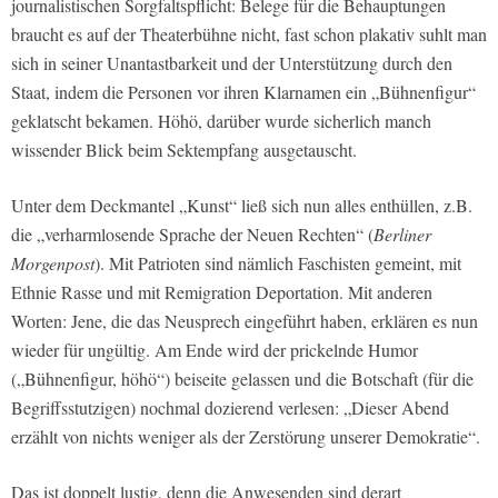
journalistischen Sorgfaltspflicht: Belege für die Behauptungen
braucht es auf der Theaterbühne nicht, fast schon plakativ suhlt man
sich in seiner Unantastbarkeit und der Unterstützung durch den
Staat, indem die Personen vor ihren Klarnamen ein „Bühnenfigur“
geklatscht bekamen. Höhö, darüber wurde sicherlich manch
wissender Blick beim Sektempfang ausgetauscht.
Unter dem Deckmantel „Kunst“ ließ sich nun alles enthüllen, z.B.
die „verharmlosende Sprache der Neuen Rechten“ (
Berliner
Morgenpost
). Mit Patrioten sind nämlich Faschisten gemeint, mit
Ethnie Rasse und mit Remigration Deportation. Mit anderen
Worten: Jene, die das Neusprech eingeführt haben, erklären es nun
wieder für ungültig. Am Ende wird der prickelnde Humor
(„Bühnenfigur, höhö“) beiseite gelassen und die Botschaft (für die
Begriffsstutzigen) nochmal dozierend verlesen: „Dieser Abend
erzählt von nichts weniger als der Zerstörung unserer Demokratie“.
Das ist doppelt lustig, denn die Anwesenden sind derart