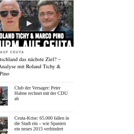
AUF CEUTA
tschland das nächste Ziel? –
Analyse mit Roland Tichy &
Pino
Club der Versager: Peter
Hahne rechnet mit der CDU
ab
Ceuta-Krise: 65.000 fallen in
die Stadt ein – wie Spanien
ein neues 2015 verhindert