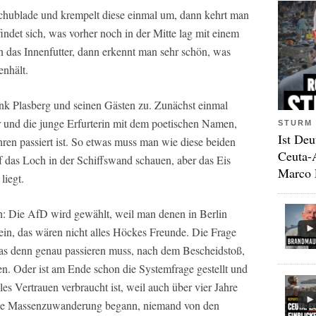
hublade und krempelt diese einmal um, dann kehrt man
ndet sich, was vorher noch in der Mitte lag mit einem
 das Innenfutter, dann erkennt man sehr schön, was
enhält.
k Plasberg und seinen Gästen zu. Zunächst einmal
 und die junge Erfurterin mit dem poetischen Namen,
STURM 
Ist Deu
hren passiert ist. So etwas muss man wie diese beiden
Ceuta-
 das Loch in der Schiffswand schauen, aber das Eis
Marco 
liegt.
h: Die AfD wird gewählt, weil man denen in Berlin
in, das wären nicht alles Höckes Freunde. Die Frage
was denn genau passieren muss, nach dem Bescheidstoß,
n. Oder ist am Ende schon die Systemfrage gestellt und
es Vertrauen verbraucht ist, weil auch über vier Jahre
 die Massenzuwanderung begann, niemand von den