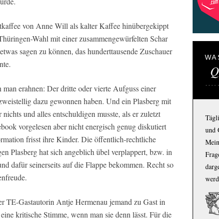
urde.
affee von Anne Will als kalter Kaffee hinübergekippt
e Thüringen-Wahl mit einer zusammengewürfelten Schar
etwas sagen zu können, das hunderttausende Zuschauer
WA
nte.
Q
 man erahnen: Der dritte oder vierte Aufguss einer
weistellig dazu gewonnen haben. Und ein Plasberg mit
 nichts und alles entschuldigen musste, als er zuletzt
Tägl
ebook vorgelesen aber nicht energisch genug diskutiert
und 
rmation frisst ihre Kinder. Die öffentlich-rechtliche
Mein
en Plasberg hat sich angeblich übel verplappert, bzw. in
Frage
und dafür seinerseits auf die Flappe bekommen. Recht so
darg
enfreude.
werd
 der TE-Gastautorin Antje Hermenau jemand zu Gast in
eine kritische Stimme, wenn man sie denn lässt. Für die