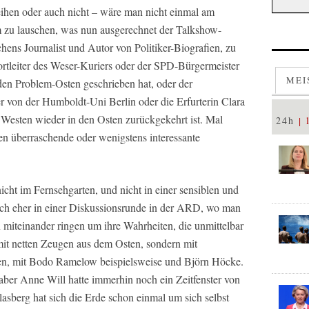
eihen oder auch nicht – wäre man nicht einmal am
 zu lauschen, was nun ausgerechnet der Talkshow-
ns Journalist und Autor von Politiker-Biografien, zu
ortleiter des Weser-Kuriers oder der SPD-Bürgermeister
MEI
en Problem-Osten geschrieben hat, oder der
r von der Humboldt-Uni Berlin oder die Erfurterin Clara
Westen wieder in den Osten zurückgekehrt ist. Mal
24h
en überraschende oder wenigstens interessante
icht im Fernsehgarten, und nicht in einer sensiblen und
ch eher in einer Diskussionsrunde in der ARD, wo man
 miteinander ringen um ihre Wahrheiten, die unmittelbar
mit netten Zeugen aus dem Osten, sondern mit
ngen, mit Bodo Ramelow beispielsweise und Björn Höcke.
 aber Anne Will hatte immerhin noch ein Zeitfenster von
asberg hat sich die Erde schon einmal um sich selbst