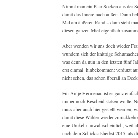
Nimmt man ein Paar Socken aus der Sc
damit das Innere nach außen. Dann befi
Mal am äußeren Rand – dann sieht man
diesen ganzen Mief eigentlich zusamm
Aber wenden wir uns doch wieder Fran
wundern sich der knittrige Schumacher
was denn da nun in den letzten fünf Ja
erst einmal hinbekommen: verdutzt auf
nicht sehen, das schon überall an Deck 
Für Antje Hermenau ist es ganz einfac
immer noch Bescheid stoßen wollte. Ne
muss aber auch hier gestellt werden, 
damit diese Wähler wieder zurückkehre
eine Umkehr unwahrscheinlich, weil all
nach dem Schicksalsherbst 2015, als