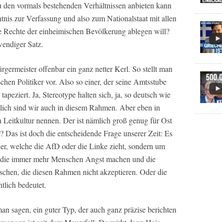
u den vormals bestehenden Verhältnissen anbieten kann
nis zur Verfassung und also zum Nationalstaat mit allen
e Rechte der einheimischen Bevölkerung ablegen will?
wendiger Satz.
ermeister offenbar ein ganz netter Kerl. So stellt man
hen Politiker vor. Also so einer, der seine Amtsstube
tapeziert. Ja, Stereotype halten sich, ja, so deutsch wie
dlich sind wir auch in diesem Rahmen. Aber eben in
Leitkultur nennen. Der ist nämlich groß genug für Ost
 Das ist doch die entscheidende Frage unserer Zeit: Es
der, welche die AfD oder die Linke zieht, sondern um
, die immer mehr Menschen Angst machen und die
hen, die diesen Rahmen nicht akzeptieren. Oder die
tlich bedeutet.
n sagen, ein guter Typ, der auch ganz präzise berichten