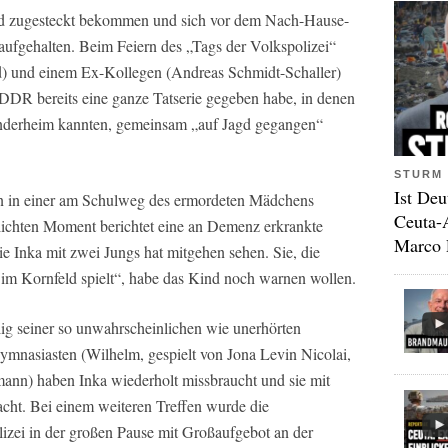
ld zugesteckt bekommen und sich vor dem Nach-Hause-
aufgehalten. Beim Feiern des „Tags der Volkspolizei“
) und einem Ex-Kollegen (Andreas Schmidt-Schaller)
r DDR bereits eine ganze Tatserie gegeben habe, in denen
inderheim kannten, gemeinsam „auf Jagd gegangen“
STURM 
Ist Deu
n in einer am Schulweg des ermordeten Mädchens
Ceuta-
lichten Moment berichtet eine an Demenz erkrankte
Marco 
e Inka mit zwei Jungs hat mitgehen sehen. Sie, die
 im Kornfeld spielt“, habe das Kind noch warnen wollen.
ig seiner so unwahrscheinlichen wie unerhörten
mnasiasten (Wilhelm, gespielt von Jona Levin Nicolai,
mann) haben Inka wiederholt missbraucht und sie mit
ht. Bei einem weiteren Treffen wurde die
izei in der großen Pause mit Großaufgebot an der