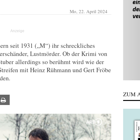
Mo, 22. April 2024
lern seit 1931 („M“) ihr schreckliches
derschänder, Lustmörder. Ob der Krimi von
ber allerdings so berühmt wird wie der
 Streifen mit Heinz Rühmann und Gert Fröbe
den.
ZUM A
ail
Print