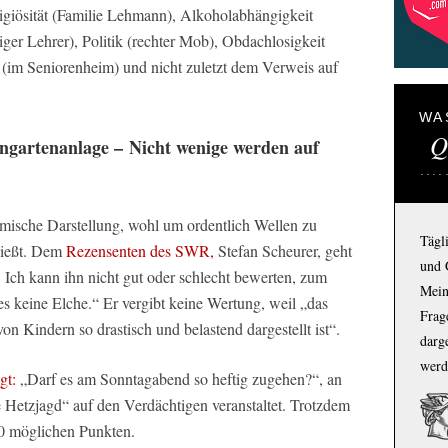
igiösität (Familie Lehmann), Alkoholabhängigkeit
tiger Lehrer), Politik (rechter Mob), Obdachlosigkeit
(im Seniorenheim) und nicht zuletzt dem Verweis auf
WA
Q
ingartenanlage –
Nicht wenige werden auf
lmische Darstellung, wohl um ordentlich Wellen zu
Tägl
chießt. Dem
Rezensenten des SWR,
Stefan Scheurer, geht
und 
 Ich kann ihn nicht gut oder schlecht bewerten, zum
Mein
es keine Elche.“ Er vergibt keine Wertung, weil „das
Frage
 Kindern so drastisch und belastend dargestellt ist“.
darg
werd
gt:
„Darf es am Sonntagabend so heftig zugehen?“, an
 Hetzjagd“ auf den Verdächtigen veranstaltet. Trotzdem
10 möglichen Punkten.