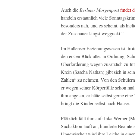
Auch die
Berliner Morgenpost
findet 
handeln erstaunlich viele Sonntagskr
besonders nah, und es scheint, als hiel
der Zuschauer längst wegguckt.“
Im Hallenser Erziehungswesen ist, trot
den ersten Blick alles in Ordnung: Sc
Überforderung wegen zusätzlich zu Int
Krein (Sascha Nathan) gibt sich in sei
Zahlen“ zu nehmen. Von den Schülern, 
er wegen seiner Körperfülle schon ma
ihm angetan, er hätte selbst gerne eine
bringt die Kinder selbst nach Hause.
Plötzlich fällt ihm auf: Inka Werner (M
Suchaktion läuft an, hunderte Beamte
Ungewissheit wird ihre Leiche in ein