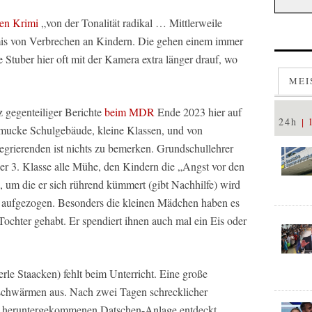
den Krimi
„von der Tonalität radikal … Mittlerweile
imis von Verbrechen an Kindern. Die gehen einem immer
te Stuber hier oft mit der Kamera extra länger drauf, wo
MEI
z gegenteiliger Berichte
beim MDR
Ende 2023 hier auf
24h
hmucke Schulgebäude, kleine Klassen, und von
egrierenden ist nichts zu bemerken. Grundschullehrer
ner 3. Klasse alle Mühe, den Kindern die „Angst vor den
um die er sich rührend kümmert (gibt Nachhilfe) wird
l aufgezogen. Besonders die kleinen Mädchen haben es
 Tochter gehabt. Er spendiert ihnen auch mal ein Eis oder
erle Staacken) fehlt beim Unterricht. Eine große
 schwärmen aus. Nach zwei Tagen schrecklicher
er heruntergekommenen Datschen-Anlage entdeckt.