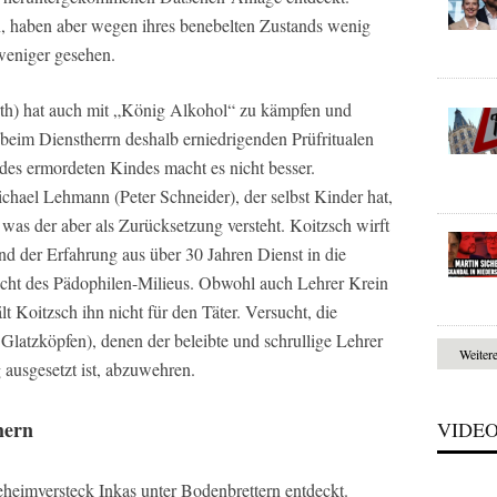
n, haben aber wegen ihres benebelten Zustands wenig
weniger gesehen.
th) hat auch mit „König Alkohol“ zu kämpfen und
h beim Dienstherrn deshalb erniedrigenden Prüfritualen
 des ermordeten Kindes macht es nicht besser.
chael Lehmann (Peter Schneider), der selbst Kinder hat,
 was der aber als Zurücksetzung versteht. Koitzsch wirft
d der Erfahrung aus über 30 Jahren Dienst in die
cht des Pädophilen-Milieus. Obwohl auch Lehrer Krein
lt Koitzsch ihn nicht für den Täter. Versucht, die
atzköpfen), denen der beleibte und schrullige Lehrer
Weiter
 ausgesetzt ist, abzuwehren.
mern
VIDE
eimversteck Inkas unter Bodenbrettern entdeckt.