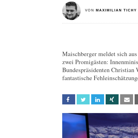
VON
MAXIMILIAN TICHY
Maischberger meldet sich aus 
zwei Promigästen: Innenmini
Bundespräsidenten Christian 
fantastische Fehleinschätzung
Facebook
Twitter
Linkedin
Xing
Em