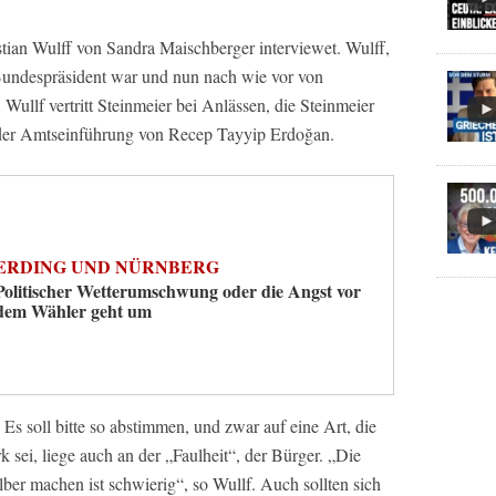
ian Wulff von Sandra Maischberger interviewet. Wulff,
Bundespräsident war und nun nach wie vor von
 Wullf vertritt Steinmeier bei Anlässen, die Steinmeier
l der Amtseinführung von Recep Tayyip Erdoğan.
ERDING UND NÜRNBERG
Politischer Wetterumschwung oder die Angst vor
dem Wähler geht um
 Es soll bitte so abstimmen, und zwar auf eine Art, die
rk sei, liege auch an der „Faulheit“, der Bürger. „Die
elber machen ist schwierig“, so Wullf. Auch sollten sich