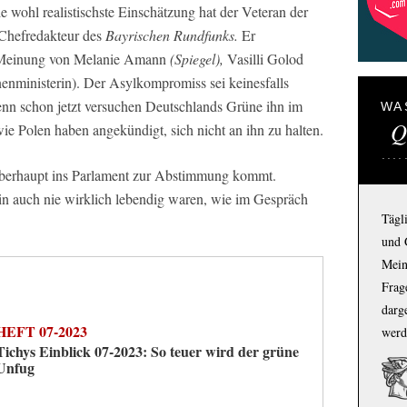
ie wohl realistischste Einschätzung hat der Veteran der
Chefredakteur des
Bayrischen Rundfunks.
Er
n Meinung von Melanie Amann
(Spiegel),
Vasilli Golod
enministerin). Der Asylkompromiss sei keinesfalls
enn schon jetzt versuchen Deutschlands Grüne ihn im
WA
Q
 Polen haben angekündigt, sich nicht an ihn zu halten.
 überhaupt ins Parlament zur Abstimmung kommt.
n auch nie wirklich lebendig waren, wie im Gespräch
Tägl
und 
Mein
Frage
darg
HEFT 07-2023
werd
Tichys Einblick 07-2023: So teuer wird der grüne
Unfug