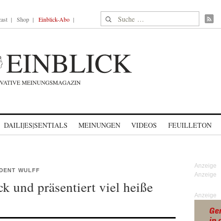
Suche nach:
ast
Shop
Einblick-Abo
DAILI|ES|SENTIALS
MEINUNGEN
VIDEOS
FEUILLETON
DENT WULFF
k und präsentiert viel heiße
Anzeige