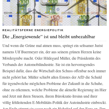
REALITÄTSFERNE ENERGIEPOLITIK
Die „Energiewende“ ist und bleibt unbezahlbar
Und wenn die Grüne mal atmen muss, springt ein seltsamer Jurist
namens Ulf Buermeyer ein, der aus seinem grünen Herzen keine
Mördergrube macht. Oder Hildegard Müller, die Präsidentin des
Verbands der Automobilindustrie. Sie ist ein hervorragendes
Beispiel dafür, dass die Wirtschaft den Schuss offenbar noch immer
nicht gehört hat. Müller schiebt allen Ernstes der AfD die Schuld
für irgendwelche möglichen Probleme der Zukunft in die Schuhe,
ohne zu erkennen, welche Probleme die aktuelle Regierung im Hier
und Jetzt mit ihren Steuern, ihrem Bürokratie-Irrsinn und ihrer
völlig fehlleitenden E-Mobilitäts-Politik der Autoindustrie einbrockt.
Am Ende stimmt sie sogar noch ein Hohelied auf den Euro an. Der