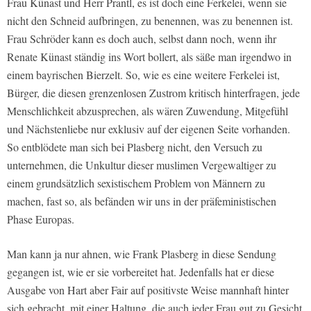
Frau Künast und Herr Prantl, es ist doch eine Ferkelei, wenn sie
nicht den Schneid aufbringen, zu benennen, was zu benennen ist.
Frau Schröder kann es doch auch, selbst dann noch, wenn ihr
Renate Künast ständig ins Wort bollert, als säße man irgendwo in
einem bayrischen Bierzelt. So, wie es eine weitere Ferkelei ist,
Bürger, die diesen grenzenlosen Zustrom kritisch hinterfragen, jede
Menschlichkeit abzusprechen, als wären Zuwendung, Mitgefühl
und Nächstenliebe nur exklusiv auf der eigenen Seite vorhanden.
So entblödete man sich bei Plasberg nicht, den Versuch zu
unternehmen, die Unkultur dieser muslimen Vergewaltiger zu
einem grundsätzlich sexistischem Problem von Männern zu
machen, fast so, als befänden wir uns in der präfeministischen
Phase Europas.
Man kann ja nur ahnen, wie Frank Plasberg in diese Sendung
gegangen ist, wie er sie vorbereitet hat. Jedenfalls hat er diese
Ausgabe von Hart aber Fair auf positivste Weise mannhaft hinter
sich gebracht, mit einer Haltung, die auch jeder Frau gut zu Gesicht