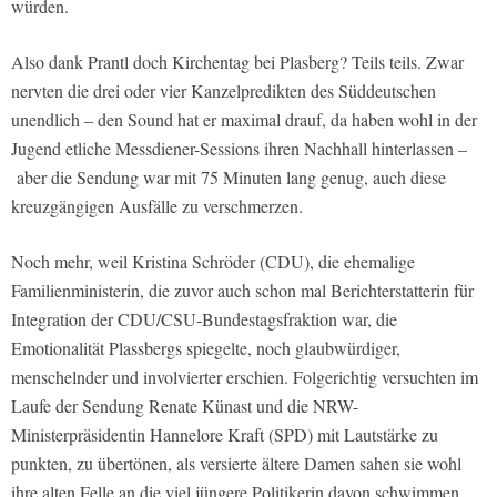
würden.
Also dank Prantl doch Kirchentag bei Plasberg? Teils teils. Zwar
nervten die drei oder vier Kanzelpredikten des Süddeutschen
unendlich – den Sound hat er maximal drauf, da haben wohl in der
Jugend etliche Messdiener-Sessions ihren Nachhall hinterlassen –
aber die Sendung war mit 75 Minuten lang genug, auch diese
kreuzgängigen Ausfälle zu verschmerzen.
Noch mehr, weil Kristina Schröder (CDU), die ehemalige
Familienministerin, die zuvor auch schon mal Berichterstatterin für
Integration der CDU/CSU-Bundestagsfraktion war, die
Emotionalität Plassbergs spiegelte, noch glaubwürdiger,
menschelnder und involvierter erschien. Folgerichtig versuchten im
Laufe der Sendung Renate Künast und die NRW-
Ministerpräsidentin Hannelore Kraft (SPD) mit Lautstärke zu
punkten, zu übertönen, als versierte ältere Damen sahen sie wohl
ihre alten Felle an die viel jüngere Politikerin davon schwimmen.