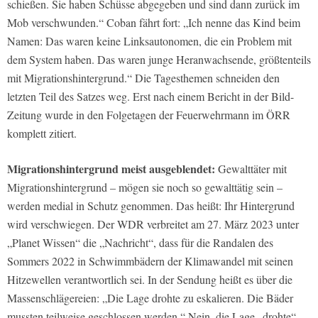
schießen. Sie haben Schüsse abgegeben und sind dann zurück im
Mob verschwunden.“ Coban fährt fort: „Ich nenne das Kind beim
Namen: Das waren keine Linksautonomen, die ein Problem mit
dem System haben. Das waren junge Heranwachsende, größtenteils
mit Migrationshintergrund.“ Die Tagesthemen schneiden den
letzten Teil des Satzes weg. Erst nach einem Bericht in der Bild-
Zeitung wurde in den Folgetagen der Feuerwehrmann im ÖRR
komplett zitiert.
Migrationshintergrund meist ausgeblendet:
Gewalttäter mit
Migrationshintergrund – mögen sie noch so gewalttätig sein –
werden medial in Schutz genommen. Das heißt: Ihr Hintergrund
wird verschwiegen. Der WDR verbreitet am 27. März 2023 unter
„Planet Wissen“ die „Nachricht“, dass für die Randalen des
Sommers 2022 in Schwimmbädern der Klimawandel mit seinen
Hitzewellen verantwortlich sei. In der Sendung heißt es über die
Massenschlägereien: „Die Lage drohte zu eskalieren. Die Bäder
mussten teilweise geschlossen werden.“ Nein, die Lage „drohte“