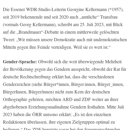
Die Essener WDR-Studio-Leiterin Georgine Kellermann (*1957),
seit 2019 bekennende und seit 2020 auch „amtliche“ Transfrau
(vormals Georg Kellermann), schreibt am 25. Juli 2023, mit Blick
auf die „Brandmauer“-Debatte in einem mittlerweile gelöschten
Tweet: „Wir müssen unsere Demokratie auch mit undemokratischen
Mitteln gegen ihre Feinde verteidigen. Weil sie es wert ist.“
Gender-Sprache:
Obwohl sich die weit überwiegende Mehrheit
der Bevölkerung gegen das Gendern ausspricht, obwohl der Rat für
deutsche Rechtschreibung erklärt hat, dass die verschiedenen
Genderzeichen (siehe Bürger*innen, Bürger:innen, Bürger_innen,
BürgerInnen, Bürger/innen) nicht zum Kern der deutschen
Orthographie gehören, möchten ARD und ZDF weiter an ihrer
abgehobenen Erziehungsmaßnahme Gendern festhalten. Mitte Juli
2023 haben die ÖRR unisono erklärt: „Es ist den einzelnen
Redaktionen überlassen, ihre eigenen Zielgruppen optimal zu
bedienen.“ Das ZDF benutzte sogar bei den frauenverachtenden,