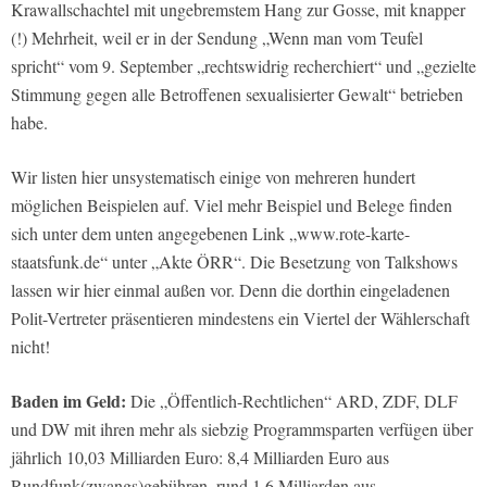
Krawallschachtel mit ungebremstem Hang zur Gosse, mit knapper
(!) Mehrheit, weil er in der Sendung „Wenn man vom Teufel
spricht“ vom 9. September „rechtswidrig recherchiert“ und „gezielte
Stimmung gegen alle Betroffenen sexualisierter Gewalt“ betrieben
habe.
Wir listen hier unsystematisch einige von mehreren hundert
möglichen Beispielen auf. Viel mehr Beispiel und Belege finden
sich unter dem unten angegebenen Link „www.rote-karte-
staatsfunk.de“ unter „Akte ÖRR“. Die Besetzung von Talkshows
lassen wir hier einmal außen vor. Denn die dorthin eingeladenen
Polit-Vertreter präsentieren mindestens ein Viertel der Wählerschaft
nicht!
Baden im Geld:
Die „Öffentlich-Rechtlichen“ ARD, ZDF, DLF
und DW mit ihren mehr als siebzig Programmsparten verfügen über
jährlich 10,03 Milliarden Euro: 8,4 Milliarden Euro aus
Rundfunk(zwangs)gebühren, rund 1,6 Milliarden aus