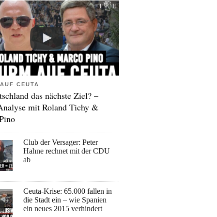
AUF CEUTA
tschland das nächste Ziel? –
Analyse mit Roland Tichy &
Pino
Club der Versager: Peter
Hahne rechnet mit der CDU
ab
Ceuta-Krise: 65.000 fallen in
die Stadt ein – wie Spanien
ein neues 2015 verhindert