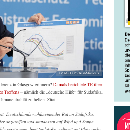
IMAGO / Political-Moments
ferenz in Glasgow erinnern?
Damals berichtete TE über
es Treffens
– nämlich die „deutsche Hilfe“ für Südafrika,
aneutralität zu helfen. Zitat:
it: Deutschlands wohlmeinender Rat an Südafrika,
der abzureißen und stattdessen auf Wind und Sonne
le verstromen, liegt Südafrika weltweit auf Platz sechs.