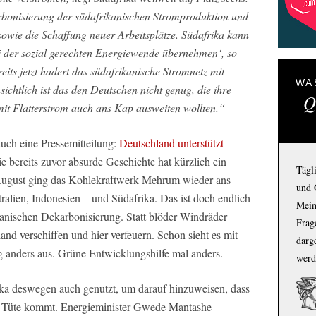
arbonisierung der südafrikanischen Stromproduktion und
sowie die Schaffung neuer Arbeitsplätze. Südafrika kann
i der sozial gerechten Energiewende übernehmen‘, so
its jetzt hadert das südafrikanische Stromnetz mit
WA
ichtlich ist das den Deutschen nicht genug, die ihre
Q
mit Flatterstrom auch ans Kap ausweiten wollten.“
uch eine Pressemitteilung:
Deutschland unterstützt
e bereits zuvor absurde Geschichte hat kürzlich ein
Tägl
August ging das Kohlekraftwerk Mehrum wieder ans
und 
alien, Indonesien – und Südafrika. Das ist doch endlich
Mein
rikanischen Dekarbonisierung. Statt blöder Windräder
Frage
nd verschiffen und hier verfeuern. Schon sieht es mit
darg
g anders aus. Grüne Entwicklungshilfe mal anders.
werd
ika deswegen auch genutzt, um darauf hinzuweisen, dass
die Tüte kommt. Energieminister Gwede Mantashe