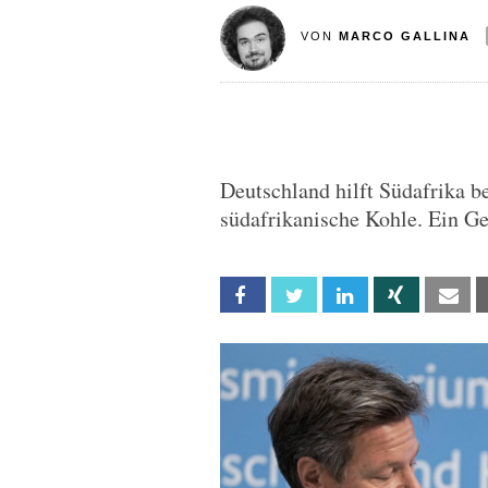
VON
MARCO GALLINA
Deutschland hilft Südafrika b
südafrikanische Kohle. Ein Ge
Facebook
Twitter
Linkedin
Xing
Em