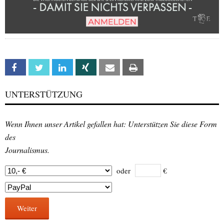
Facebook
Twitter
Linkedin
Xing
Email
Print
UNTERSTÜTZUNG
Wenn Ihnen unser Artikel gefallen hat: Unterstützen Sie diese Form
des
Journalismus.
oder
€
Weiter