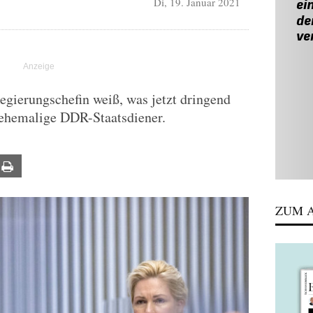
Di, 19. Januar 2021
ierungschefin weiß, was jetzt dringend
 ehemalige DDR-Staatsdiener.
ail
Print
ZUM A