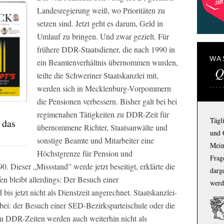
Landesregierung weiß, wo Prioritäten zu
setzen sind. Jetzt geht es darum, Geld in
Umlauf zu bringen. Und zwar gezielt. Für
frühere DDR-Staatsdiener, die nach 1990 in
WA
ein Beamtenverhältnis übernommen wurden,
Q
teilte die Schweriner Staatskanzlei mit,
werden sich in Mecklenburg-Vorpommern
die Pensionen verbessern. Bisher galt bei bei
regimenahen Tätigkeiten zu DDR-Zeit für
Tägl
 das
übernommene Richter, Staatsanwälte und
und 
sonstige Beamte und Mitarbeiter eine
Mein
Höchstgrenze für Pension und
Frage
. Dieser „Missstand” werde jetzt beseitigt, erklärte die
darg
en bleibt allerdings: Der Besuch einer
werd
bis jetzt nicht als Dienstzeit angerechnet. Staatskanzlei-
ei: der Besuch einer SED-Bezirksparteischule oder die
zu DDR-Zeiten werden auch weiterhin nicht als