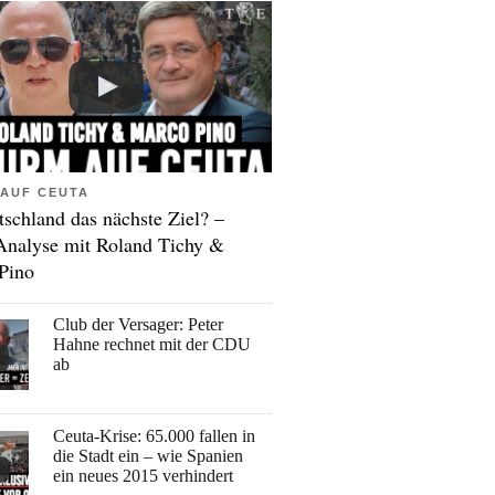
AUF CEUTA
tschland das nächste Ziel? –
Analyse mit Roland Tichy &
Pino
Club der Versager: Peter
Hahne rechnet mit der CDU
ab
Ceuta-Krise: 65.000 fallen in
die Stadt ein – wie Spanien
ein neues 2015 verhindert