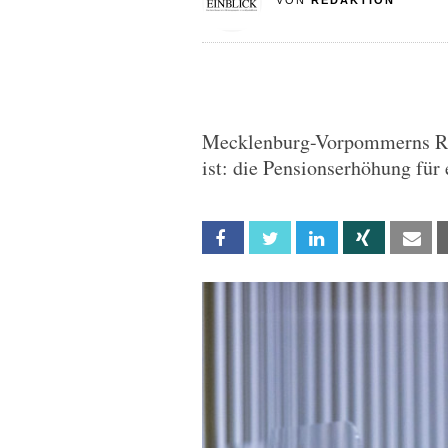
VON
REDAKTION
Mecklenburg-Vorpommerns Reg
ist: die Pensionserhöhung für
Facebook
Twitter
Linkedin
Xing
Em