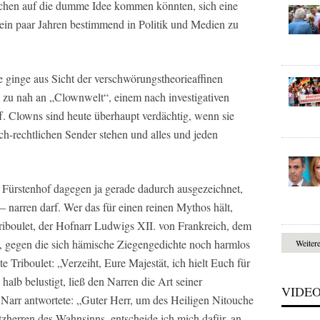
schen auf die dumme Idee kommen könnten, sich eine
 ein paar Jahren bestimmend in Politik und Medien zu
e ginge aus Sicht der verschwörungstheorieaffinen
t zu nah an „Clownwelt“, einem nach investigativen
f. Clowns sind heute überhaupt verdächtig, wenn sie
ich-rechtlichen Sender stehen und alles und jeden
n Fürstenhof dagegen ja gerade dadurch ausgezeichnet,
 – narren darf. Wer das für einen reinen Mythos hält,
Triboulet, der Hofnarr Ludwigs XII. von Frankreich, dem
t, gegen die sich hämische Ziegengedichte noch harmlos
Weiter
 Triboulet: „Verzeiht, Eure Majestät, ich hielt Euch für
halb belustigt, ließ den Narren die Art seiner
VIDE
Narr antwortete: „Guter Herr, um des Heiligen Nitouche
tzherren des Wahnsinns, entscheide ich mich dafür, an