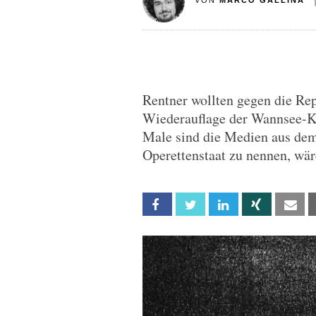
VON
MARCO GALLINA
Rentner wollten gegen die Rep
Wiederauflage der Wannsee-Ko
Male sind die Medien aus de
Operettenstaat zu nennen, wär
Facebook
Twitter
Linkedin
Xing
Em