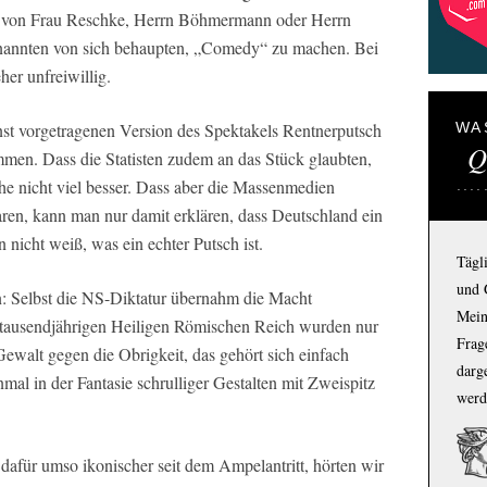
st von Frau Reschke, Herrn Böhmermann oder Herrn
nannten von sich behaupten, „Comedy“ zu machen. Bei
her unfreiwillig.
st vorgetragenen Version des Spektakels Rentnerputsch
WA
Q
mmen. Dass die Statisten zudem an das Stück glaubten,
che nicht viel besser. Dass aber die Massenmedien
en, kann man nur damit erklären, dass Deutschland ein
 nicht weiß, was ein echter Putsch ist.
Tägl
und 
en: Selbst die NS-Diktatur übernahm die Macht
Mein
n tausendjährigen Heiligen Römischen Reich wurden nur
Frage
Gewalt gegen die Obrigkeit, das gehört sich einfach
darg
einmal in der Fantasie schrulliger Gestalten mit Zweispitz
werd
 dafür umso ikonischer seit dem Ampelantritt, hörten wir