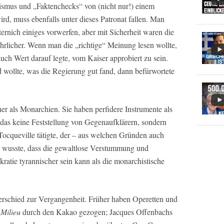
lismus und „Faktenchecks“ von (nicht nur!) einem
wird, muss ebenfalls unter dieses Patronat fallen. Man
ernich einiges vorwerfen, aber mit Sicherheit waren die
ehrlicher. Wenn man die „richtige“ Meinung lesen wollte,
 auch Wert darauf legte, vom Kaiser approbiert zu sein.
 wollte, was die Regierung gut fand, dann befürwortete
er als Monarchien. Sie haben perfidere Instrumente als
das keine Feststellung von Gegenaufklärern, sondern
Tocqueville tätigte, der – aus welchen Gründen auch
es wusste, dass die gewaltlose Verstummung und
atie tyrannischer sein kann als die monarchistische
erschied zur Vergangenheit. Früher haben Operetten und
 Milieu
durch den Kakao gezogen; Jacques Offenbachs