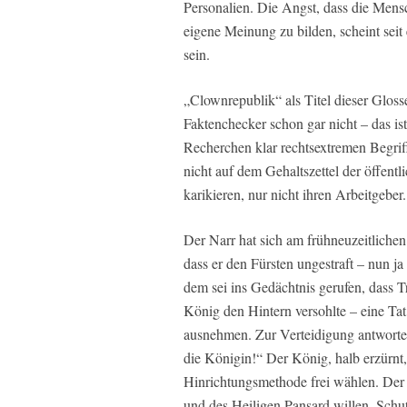
Personalien. Die Angst, dass die Men
eigene Meinung zu bilden, scheint seit
sein.
„Clownrepublik“ als Titel dieser Gloss
Faktenchecker schon gar nicht – das is
Recherchen klar rechtsextremen Begrif
nicht auf dem Gehaltszettel der öffentl
karikieren, nur nicht ihren Arbeitgeber.
Der Narr hat sich am frühneuzeitliche
dass er den Fürsten ungestraft – nun ja
dem sei ins Gedächtnis gerufen, dass 
König den Hintern versohlte – eine Ta
ausnehmen. Zur Verteidigung antwortete
die Königin!“ Der König, halb erzürnt, 
Hinrichtungsmethode frei wählen. Der 
und des Heiligen Pansard willen, Schu