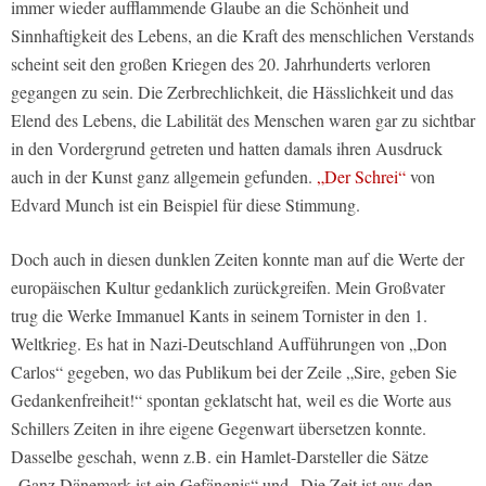
immer wieder aufflammende Glaube an die Schönheit und
Sinnhaftigkeit des Lebens, an die Kraft des menschlichen Verstands
scheint seit den großen Kriegen des 20. Jahrhunderts verloren
gegangen zu sein. Die Zerbrechlichkeit, die Hässlichkeit und das
Elend des Lebens, die Labilität des Menschen waren gar zu sichtbar
in den Vordergrund getreten und hatten damals ihren Ausdruck
auch in der Kunst ganz allgemein gefunden.
„Der Schrei“
von
Edvard Munch ist ein Beispiel für diese Stimmung.
Doch auch in diesen dunklen Zeiten konnte man auf die Werte der
europäischen Kultur gedanklich zurückgreifen. Mein Großvater
trug die Werke Immanuel Kants in seinem Tornister in den 1.
Weltkrieg. Es hat in Nazi-Deutschland Aufführungen von „Don
Carlos“ gegeben, wo das Publikum bei der Zeile „Sire, geben Sie
Gedankenfreiheit!“ spontan geklatscht hat, weil es die Worte aus
Schillers Zeiten in ihre eigene Gegenwart übersetzen konnte.
Dasselbe geschah, wenn z.B. ein Hamlet-Darsteller die Sätze
„Ganz Dänemark ist ein Gefängnis“ und „Die Zeit ist aus den