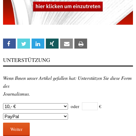
Facebook
Twitter
Linkedin
Xing
Email
Print
UNTERSTÜTZUNG
Wenn Ihnen unser Artikel gefallen hat: Unterstützen Sie diese Form
des
Journalismus.
oder
€
Weiter