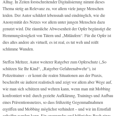
Alltag. In Zeiten forstschreitender Digitalisierung nimmt dieses
Thema stetig an Relevanz zu, vor allem viele junge Menschen
leiden. Der Autor schildert lebensnah und eindringlich, wie die
Anonymität des Netzes vor allem unter jungen Menschen dazu
genutzt wird. Die räumliche Abwesenheit der Opfer begünstigt die
Hemmungslosigkeit von Tätern und „Mitläufern“. Für die Opfer ist
dies alles andere als virtuell, es ist real, es tut weh und reißt
schlimme Wunden.
Steffen Meltzer, Autor weiterer Ratgeber zum Opferschutz („So
schützen Sie Ihr Kind“, „Ratgeber Gefahrenabwehr“), ist
Polizeitrainer – er kennt die realen Situationen aus der Praxis,
beschreibt sie äußerst realistisch und zeigt vor allem aber Wege auf,
wie man sich schützen und wehren kann, wenn man mit Mobbing
konfrontiert wird: durch gezielte Aufklärung, Trainings und Aufbau
eines Präventionsnetzes, so dass frühzeitig Gegenmaßnahmen
ergriffen und Mobbing möglichst verhindert – und wir im Ernstfall
geholfen werden kann. Ein spannendes und hilfreiches Buch eines