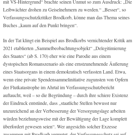
mit VS-Hintergrund“ brachte seinen Unmut so zum Ausdruck: „Die
Leibwächter drohen zu Geiselnehmern zu werden.“ „Besser“, so
Verfassungsschutzkritiker Brodkorb, könne man das Thema seines
Buches „kaum auf den Punkt bringen“.
In der Tat klingt ein Beispiel aus Brodkorbs vernichtender Kritik am
2021 etablierten „Sammelbeobachtungsobjekt“ „Delegitimierung
des Staates“ (ab S. 170) eher wie eine Parodie aus einem
dystopischen Romanszenario als eine ernstzunehmende Äußerung
eines Staatsorgans in einem demokratisch verfassten Land. Etwa,
wenn eine private Spendensammelinitiative zugunsten von Opfern
der Flutkatastrophe im Ahrtal im Verfassungsschutzbericht
auftaucht, weil – so die Begründung – durch ihre schiere Existenz
der Eindruck entstünde, dass „staatliche Stellen bewusst nur
unzureichend an der Verbesserung der Versorgungslage arbeiten
würden beziehungsweise mit der Bewältigung der Lage komplett
überfordert gewesen seien“. Wer angesichts solcher Exzesse
zusammen mit Brodkorb vermutet, der Verfassungsschutz sei auf