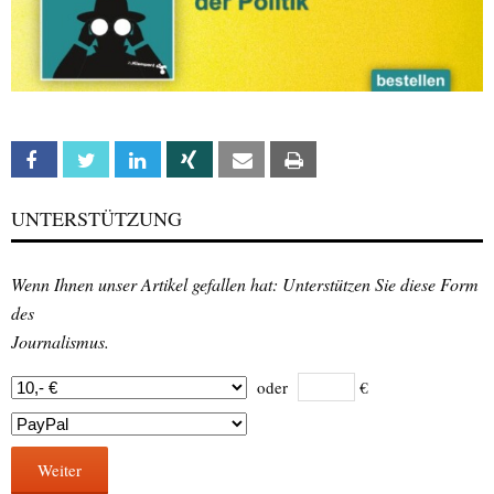
Facebook
Twitter
Linkedin
Xing
Email
Print
UNTERSTÜTZUNG
Wenn Ihnen unser Artikel gefallen hat: Unterstützen Sie diese Form
des
Journalismus.
oder
€
Weiter