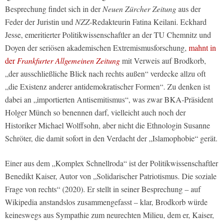
Besprechung findet sich in der
Neuen Zürcher Zeitung
aus der
Feder der Juristin und
NZZ
-Redakteurin Fatina Keilani. Eckhard
Jesse, emeritierter Politikwissenschaftler an der TU Chemnitz und
Doyen der seriösen akademischen Extremismusforschung,
mahnt in
der
Frankfurter Allgemeinen Zeitung
mit Verweis auf Brodkorb,
„der ausschließliche Blick nach rechts außen“ verdecke allzu oft
„die Existenz anderer antidemokratischer Formen“. Zu denken ist
dabei an „importierten Antisemitismus“, was zwar BKA-Präsident
Holger Münch so benennen darf, vielleicht auch noch der
Historiker Michael Wolffsohn, aber nicht die Ethnologin Susanne
Schröter, die damit sofort in den Verdacht der „Islamophobie“ gerät.
Einer aus dem „Komplex Schnellroda“ ist der Politikwissenschaftler
Benedikt Kaiser, Autor von „Solidarischer Patriotismus. Die soziale
Frage von rechts“ (2020). Er stellt in seiner Besprechung – auf
Wikipedia anstandslos zusammengefasst – klar, Brodkorb würde
keineswegs aus Sympathie zum neurechten Milieu, dem er, Kaiser,