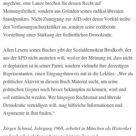
angehöre, eine Lanze brechen für dessen Recht auf
Meinungsfreiheit, sondern aus Gründen seines radikal liberalen
Standpunktes. Nicht Zuneigung zur AfD oder deren Vorfeld treibe
den Verfassungsschutzkritiker an, sondern seine erzliberale
Vorstellung einer Stärkung der freiheitlichen Demokratie.
Allen Lesern seines Buches gibt der Sozialdemokrat Brodkorb, der
aus der SPD nicht austreten will, weil er der Meinung ist, dass nicht
er deplatziert ist in seiner Partei, sondern vielmehr ihre derzeitigen
Repräsentanten, einen Eingangshinweis mit in die Lektüre: „Wer als
politischer Aktivist in diesem Buch Material sucht, um seine
politischen Gegner noch besser bekämpfen zu können, wird und
soll
enttäuscht werden. Wer hingegen Rechtsstaat und liberale
Demokratie verteidigen will, mag hilfreiche Informationen und
Argumente in ihm finden.“
Jürgen Schmid, Jahrgang 1968, arbeitet in München als Historiker
und nebenbei als freier Autor zu historischen und