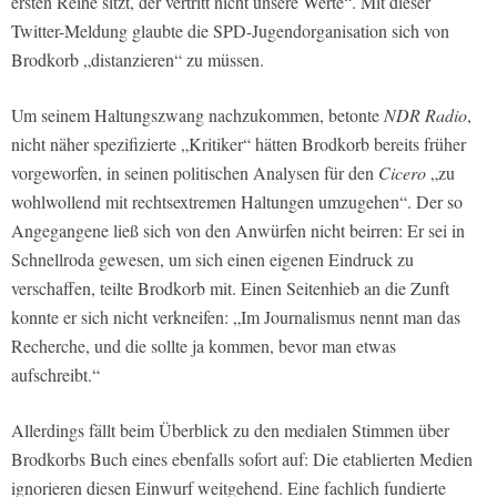
ersten Reihe sitzt, der vertritt nicht unsere Werte“. Mit dieser
Twitter-Meldung glaubte die SPD-Jugendorganisation sich von
Brodkorb „distanzieren“ zu müssen.
Um seinem Haltungszwang nachzukommen, betonte
NDR Radio
,
nicht näher spezifizierte „Kritiker“ hätten Brodkorb bereits früher
vorgeworfen, in seinen politischen Analysen für den
Cicero
„zu
wohlwollend mit rechtsextremen Haltungen umzugehen“. Der so
Angegangene ließ sich von den Anwürfen nicht beirren: Er sei in
Schnellroda gewesen, um sich einen eigenen Eindruck zu
verschaffen, teilte Brodkorb mit. Einen Seitenhieb an die Zunft
konnte er sich nicht verkneifen: „Im Journalismus nennt man das
Recherche, und die sollte ja kommen, bevor man etwas
aufschreibt.“
Allerdings fällt beim Überblick zu den medialen Stimmen über
Brodkorbs Buch eines ebenfalls sofort auf: Die etablierten Medien
ignorieren diesen Einwurf weitgehend. Eine fachlich fundierte