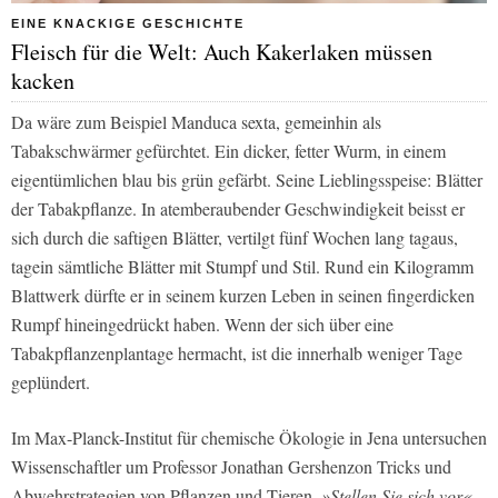
EINE KNACKIGE GESCHICHTE
Fleisch für die Welt: Auch Kakerlaken müssen
kacken
Da wäre zum Beispiel Manduca sexta, gemeinhin als
Tabakschwärmer gefürchtet. Ein dicker, fetter Wurm, in einem
eigentümlichen blau bis grün gefärbt. Seine Lieblingsspeise: Blätter
der Tabakpflanze. In atemberaubender Geschwindigkeit beisst er
sich durch die saftigen Blätter, vertilgt fünf Wochen lang tagaus,
tagein sämtliche Blätter mit Stumpf und Stil. Rund ein Kilogramm
Blattwerk dürfte er in seinem kurzen Leben in seinen fingerdicken
Rumpf hineingedrückt haben. Wenn der sich über eine
Tabakpflanzenplantage hermacht, ist die innerhalb weniger Tage
geplündert.
Im Max-Planck-Institut für chemische Ökologie in Jena untersuchen
Wissenschaftler um Professor Jonathan Gershenzon Tricks und
Abwehrstrategien von Pflanzen und Tieren.
»Stellen Sie sich vor«
,