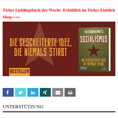
Tichys Lieblingsbuch der Woche. Erhältlich im Tichys Einblick
Shop >>>
Facebook
Twitter
Linkedin
Xing
Email
Print
UNTERSTÜTZUNG