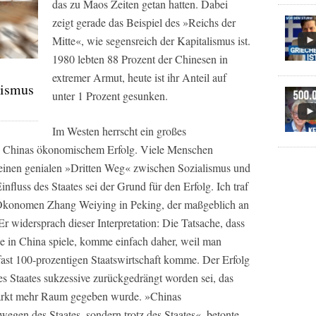
das zu Maos Zeiten getan hatten. Dabei
zeigt gerade das Beispiel des »Reichs der
Mitte«, wie segensreich der Kapitalismus ist.
1980 lebten 88 Prozent der Chinesen in
extremer Armut, heute ist ihr Anteil auf
lismus
unter 1 Prozent gesunken.
Im Westen herrscht ein großes
on Chinas ökonomischem Erfolg. Viele Menschen
 einen genialen »Dritten Weg« zwischen Sozialismus und
nfluss des Staates sei der Grund für den Erfolg. Ich traf
Ökonomen Zhang Weiying in Peking, der maßgeblich an
Er widersprach dieser Interpretation: Die Tatsache, dass
le in China spiele, komme einfach daher, weil man
fast 100-prozentigen Staatswirtschaft komme. Der Erfolg
des Staates sukzessive zurückgedrängt worden sei, das
arkt mehr Raum gegeben wurde. »Chinas
t wegen des Staates, sondern trotz des Staates«, betonte