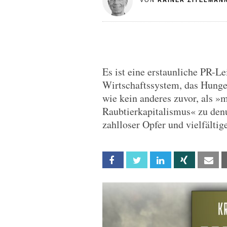
VON
RAINER ZITELMAN
Es ist eine erstaunliche PR-Le
Wirtschaftssystem, das Hunge
wie kein anderes zuvor, als 
Raubtierkapitalismus« zu den
zahlloser Opfer und vielfältig
Facebook
Twitter
Linkedin
Xing
Em