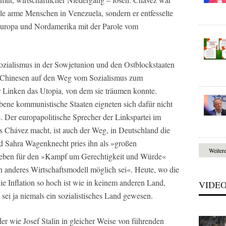
ele arme Menschen in Venezuela, sondern er entfesselte
Europa und Nordamerika mit der Parole vom
zialismus in der Sowjetunion und den Ostblockstaaten
 Chinesen auf den Weg vom Sozialismus zum
er Linken das Utopia, von dem sie träumen konnte.
bene kommunistische Staaten eigneten sich dafür nicht
. Der europapolitische Sprecher der Linkspartei im
Chávez macht, ist auch der Weg, in Deutschland die
 Sahra Wagenknecht pries ihn als »großen
Weiter
 Leben für den »Kampf um Gerechtigkeit und Würde«
n anderes Wirtschaftsmodell möglich sei«. Heute, wo die
 Inflation so hoch ist wie in keinem anderen Land,
VIDE
 sei ja niemals ein sozialistisches Land gewesen.
er wie Josef Stalin in gleicher Weise von führenden