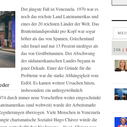
Der jüngste Fall ist Venezuela. 1970 war es
noch das reichste Land Lateinamerikas und
eines der 20 reichsten Länder der Welt. Das
Bruttoinlandsprodukt pro Kopf war sogar
MEI
höher als das von Spanien, Griechenland
oder Israel und nur 13 Prozent niedriger als
24h
das von Großbritannien. Der Abschwung
des südamerikanischen Landes begann in
jener Dekade. Einer der Gründe für die
S
Probleme war die starke Abhängigkeit vom
Erdöl. Es kamen weitere Ursachen hinzu,
eder
insbesondere ein außergewöhnlich
 1974 durch immer neue Vorschriften weiter eingeschränkt
teinamerikas (und weltweit) wurde der Arbeitsmarkt
Regulierungen überzogen. Viele Menschen in Venezuela
langte charismatische Sozialist Hugo Chávez würde die
ut, wirtschaftlicher Niedergang – lösen. Chávez war