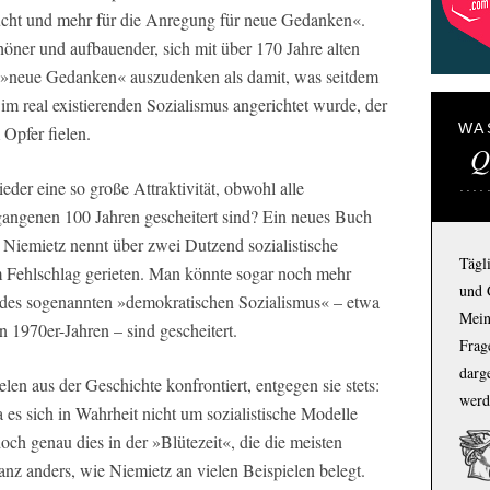
cht und mehr für die Anregung für neue Gedanken«.
höner und aufbauender, sich mit über 170 Jahre alten
h »neue Gedanken« auszudenken als damit, was seitdem
m real existierenden Sozialismus angerichtet wurde, der
WA
Opfer fielen.
Q
eder eine so große Attraktivität, obwohl alle
rgangenen 100 Jahren gescheitert sind? Ein neues Buch
 Niemietz nennt über zwei Dutzend sozialistische
Tägl
m Fehlschlag gerieten. Man könnte sogar noch mehr
und 
 des sogenannten »demokratischen Sozialismus« – etwa
Mein
 1970er-Jahren – sind gescheitert.
Frage
darg
en aus der Geschichte konfrontiert, entgegen sie stets:
werd
 es sich in Wahrheit nicht um sozialistische Modelle
doch genau dies in der »Blütezeit«, die die meisten
anz anders, wie Niemietz an vielen Beispielen belegt.