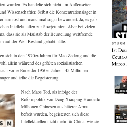
feiert wurden. Es handelte sich nicht um Außenseiter,
und Wissenschaftler. Selbst die Konzentrationslager in
verharmlost und manchmal sogar bewundert. Ja, es gab
schen Intellektuellen zur Sowjetunion. Aber bei vielen
nz, dass sie als Maßstab der Beurteilung weltfremde
m auf der Welt Bestand gehabt hätte.
STURM 
Ist Deu
erten sich in den 1970er-Jahren für Mao Zedong und die
Ceuta-
wohl allein während des größten sozialistischen
Marco 
ach vorn« Ende der 1950er-Jahre – 45 Millionen
ager und teilte die Begeisterung.
Nach Maos Tod, als infolge der
Reformpolitik von Deng Xiaoping Hunderte
Millionen Chinesen aus bitterer Armut
befreit wurden, begeisterten sich diese
Intellektuellen nicht mehr für China, wie sie