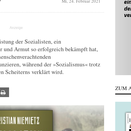
Mi, 24. Februar 2021
N
istung der Sozialisten, ein
r und Armut so erfolgreich bekämpft hat,
»menschenverachtenden
unzieren, während der »Sozialismus« trotz
en Scheiterns verklärt wird.
ZUM A
ail
Print