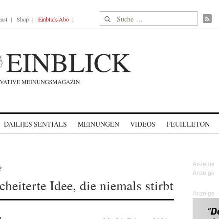
Suche nach:
ast
Shop
Einblick-Abo
DAILI|ES|SENTIALS
MEINUNGEN
VIDEOS
FEUILLETON
?
heiterte Idee, die niemals stirbt
Anzeige