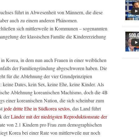
chses führt in Abwesenheit von Männern, die diese
, aber auch zu einem anderen Phänomen.
chließen sich mittlerweile in Kommunen – sogenannten
ngelung der klassischen Familie die Kindererziehung
in Korea, in dem nun auch Frauen in einer weiblichen
alls der Familiengründung abgeschworen haben. Die
eht für die Ablehnung der vier Grundprinzipien
 keine Dates, kein Sex, keine Ehe, keine Kinder. Als
istische Ablehnung koreanischen Machismo, doch die 4B
gs einer koreanischen Nation, die sich scheinbar zum
st
jede dritte Ehe in Südkorea sexlos
, das Land führt
ik der
Länder mit der niedrigsten Reproduktionsrate der
ate von 2.1 Kindern pro Frau zum demographischen
liegt Korea bei einer Rate von mittlerweile nur noch