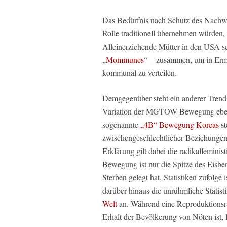
Das Bedürfnis nach Schutz des Nachwu
Rolle traditionell übernehmen würden
Alleinerziehende Mütter in den USA s
„
Mommunes
“ – zusammen, um in Erma
kommunal zu verteilen.
Demgegenüber steht ein anderer Trend 
Variation der MGTOW Bewegung ebenf
sogenannte
„4B“ Bewegung Koreas
st
zwischengeschlechtlicher Beziehungen:
Erklärung gilt dabei die radikalfemin
Bewegung ist nur die Spitze des Eisber
Sterben gelegt hat. Statistiken zufolge i
darüber hinaus die unrühmliche Statist
Welt
an. Während eine Reproduktionsr
Erhalt der Bevölkerung von Nöten ist, 