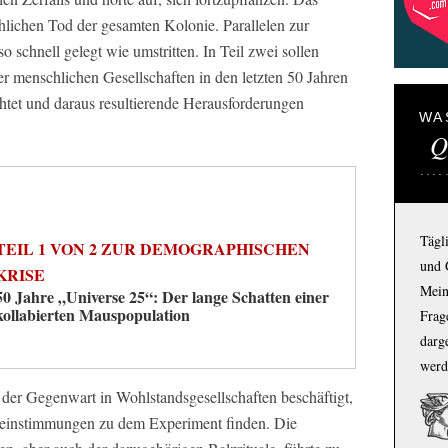
lichen Tod der gesamten Kolonie. Parallelen zur
 schnell gelegt wie umstritten. In Teil zwei sollen
r menschlichen Gesellschaften in den letzten 50 Jahren
chtet und daraus resultierende Herausforderungen
WA
Q
Tägl
TEIL 1 VON 2 ZUR DEMOGRAPHISCHEN
und 
KRISE
Mein
50 Jahre „Universe 25“: Der lange Schatten einer
kollabierten Mauspopulation
Frage
darg
werd
 der Gegenwart in Wohlstandsgesellschaften beschäftigt,
reinstimmungen zu dem Experiment finden. Die