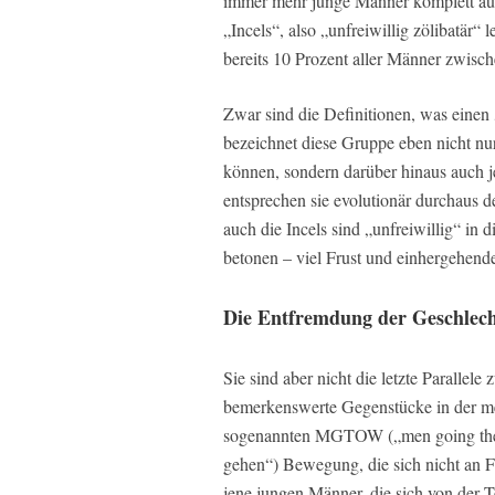
immer mehr junge Männer komplett aus
„Incels“, also „unfreiwillig zölibatär
bereits 10 Prozent aller Männer zwisc
Zwar sind die Definitionen, was einen 
bezeichnet diese Gruppe eben nicht nur
können, sondern darüber hinaus auch 
entsprechen sie evolutionär durchaus
auch die Incels sind „unfreiwillig“ in 
betonen – viel Frust und einhergehende
Die Entfremdung der Geschlech
Sie sind aber nicht die letzte Paralle
bemerkenswerte Gegenstücke in der m
sogenannten MGTOW („men going thei
gehen“) Bewegung, die sich nicht an F
jene jungen Männer, die sich von der 