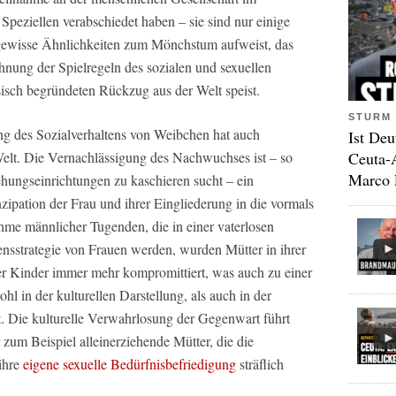
peziellen verabschiedet haben – sie sind nur einige
gewisse Ähnlichkeiten zum Mönchstum aufweist, das
hnung der Spielregeln des sozialen und sexuellen
isch begründeten Rückzug aus der Welt speist.
STURM 
g des Sozialverhaltens von Weibchen hat auch
Ist Deu
Ceuta-
elt. Die Vernachlässigung des Nachwuchses ist – so
Marco 
ehungseinrichtungen zu kaschieren sucht – ein
ipation der Frau und ihrer Eingliederung in die vormals
me männlicher Tugenden, die in einer vaterlosen
nsstrategie von Frauen werden, wurden Mütter in ihrer
der Kinder immer mehr kompromittiert, was auch zu einer
hl in der kulturellen Darstellung, als auch in der
at. Die kulturelle Verwahrlosung der Gegenwart führt
zum Beispiel alleinerziehende Mütter, die die
ihre
eigene sexuelle Bedürfnisbefriedigung
sträflich