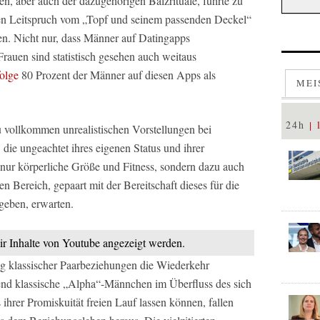
en, aber auch der dazugehörigen Balzrituale, führte zu
ten Leitspruch vom „Topf und seinem passenden Deckel“
n. Nicht nur, dass Männer auf Datingapps
 Frauen sind statistisch gesehen auch weitaus
olge
80 Prozent der Männer auf diesen Apps als
MEI
24h
 vollkommen unrealistischen Vorstellungen bei
 die ungeachtet ihres eigenen Status und ihrer
 nur körperliche Größe und Fitness, sondern dazu auch
n Bereich, gepaart mit der Bereitschaft dieses für die
geben, erwarten.
mir Inhalte von Youtube angezeigt werden.
ung klassischer Paarbeziehungen die Wiederkehr
end klassische „Alpha“-Männchen im Überfluss des sich
ihrer Promiskuität freien Lauf lassen können, fallen