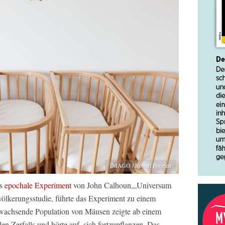
IMAGO / Robert Poorten
as
epochale Experiment
von John Calhoun,„Universum
evölkerungsstudie, führte das Experiment zu einem
 wachsende Population von Mäusen zeigte ab einem
n Zerfalls und hörte auf, sich fortzupflanzen. Das