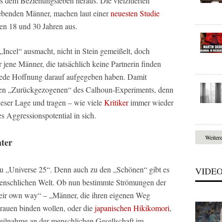
 dem Beziehungsleben heraus. Die vielzitierten
“ lebenden Männer, machen laut einer
neuesten Studie
hen 18 und 30 Jahren aus.
„Incel“ ausmacht, nicht in Stein gemeißelt, doch
 jene Männer, die tatsächlich keine Partnerin finden
jede Hoffnung darauf aufgegeben haben. Damit
 den „Zurückgezogenen“ des Calhoun-Experiments, denn
dieser Lage und tragen – wie viele
Kritiker
immer wieder
s Aggressionspotential in sich.
Weiter
ter
le zu „Universe 25“. Denn auch zu den „Schönen“ gibt es
VIDE
enschlichen Welt. Ob nun bestimmte Strömungen der
r own way“ – „Männer, die ihren eigenen Weg
rauen binden wollen, oder die
japanischen Hikikomori
,
Teilnahme an der menschlichen Gesellschaft im