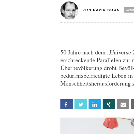
VON
DAVID BOOS
50 Jahre nach dem „Universe 
erschreckende Parallelen zur 
Überbevölkerung droht Bevölk
bedürfnisbefriedigte Leben in
Menschheitsherausforderung 
Facebook
Twitter
Linkedin
Xing
Em