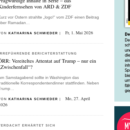
Fragwürdige Inhalte in Serie – das
Kinderfernsehen von ARD & ZDF
Kurz vor Ostern strahlte „logo!“ vom ZDF einen Beitrag
über Ramadan…
Fr, 1. Mai 2026
VON
KATHARINA SCHMIEDER
|
IRREFÜHRENDE BERICHTERSTATTUNG
ÖRR: Vereiteltes Attentat auf Trump – nur ein
„Zwischenfall“?
Am Samstagabend sollte in Washington das
traditionelle Korrespondentendinner stattfinden. Neben
Trump…
Mo, 27. April
VON
KATHARINA SCHMIEDER
|
2026
VERDACHT ERHÄRTET SICH