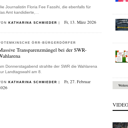
ie Journalistin Floria Fee Fassihi, die ebenfalls für
das Amt kandidierte,…
Fr, 13. März 2026
VON
KATHARINA SCHMIEDER
|
POTEMKINSCHE ÖRR-BÜRGERDÖRFER
Massive Transparenzmängel bei der SWR-
Wahlarena
Am Donnerstagabend strahlte der SWR die Wahlarena
zur Landtagswahl am 8.
Fr, 27. Februar
VON
KATHARINA SCHMIEDER
|
Weiter
2026
VIDE