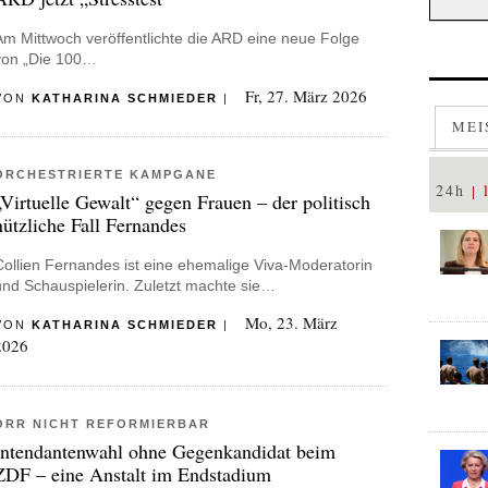
Am Mittwoch veröffentlichte die ARD eine neue Folge
von „Die 100…
Fr, 27. März 2026
VON
KATHARINA SCHMIEDER
|
MEI
ORCHESTRIERTE KAMPGANE
24h
„Virtuelle Gewalt“ gegen Frauen – der politisch
nützliche Fall Fernandes
Collien Fernandes ist eine ehemalige Viva-Moderatorin
und Schauspielerin. Zuletzt machte sie…
Mo, 23. März
VON
KATHARINA SCHMIEDER
|
2026
ÖRR NICHT REFORMIERBAR
Intendantenwahl ohne Gegenkandidat beim
ZDF – eine Anstalt im Endstadium