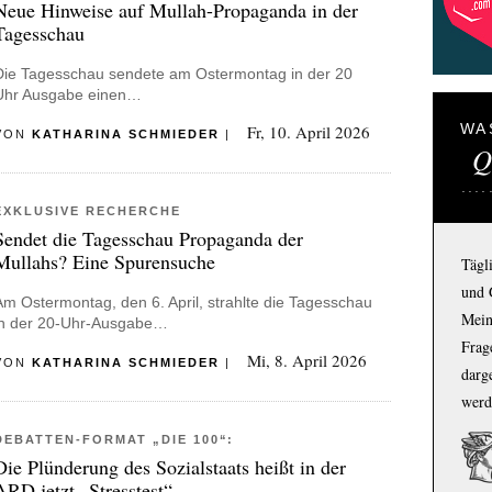
Neue Hinweise auf Mullah-Propaganda in der
Tagesschau
Die Tagesschau sendete am Ostermontag in der 20
Uhr Ausgabe einen…
WA
Fr, 10. April 2026
VON
KATHARINA SCHMIEDER
|
Q
EXKLUSIVE RECHERCHE
Sendet die Tagesschau Propaganda der
Mullahs? Eine Spurensuche
Tägl
und 
Am Ostermontag, den 6. April, strahlte die Tagesschau
Mein
in der 20-Uhr-Ausgabe…
Frage
Mi, 8. April 2026
VON
KATHARINA SCHMIEDER
|
darg
werd
DEBATTEN-FORMAT „DIE 100“:
Die Plünderung des Sozialstaats heißt in der
ARD jetzt „Stresstest“