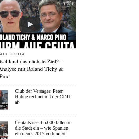
AUF CEUTA
tschland das nächste Ziel? –
Analyse mit Roland Tichy &
Pino
Club der Versager: Peter
Hahne rechnet mit der CDU
ab
Ceuta-Krise: 65.000 fallen in
die Stadt ein – wie Spanien
ein neues 2015 verhindert