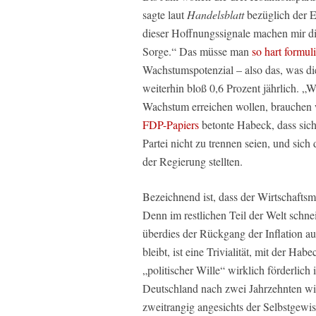
sagte laut
Handelsblatt
bezüglich der E
dieser Hoffnungssignale machen mir di
Sorge.“ Das müsse man
so hart formul
Wachstumspotenzial – also das, was die
weiterhin bloß 0,6 Prozent jährlich. „W
Wachstum erreichen wollen, brauchen w
FDP-Papiers
betonte Habeck, dass sich
Partei nicht zu trennen seien, und si
der Regierung stellten.
Bezeichnend ist, dass der Wirtschafts
Denn im restlichen Teil der Welt schne
überdies der Rückgang der Inflation a
bleibt, ist eine Trivialität, mit der H
„politischer Wille“ wirklich förderlich
Deutschland nach zwei Jahrzehnten wie
zweitrangig angesichts der Selbstgewis