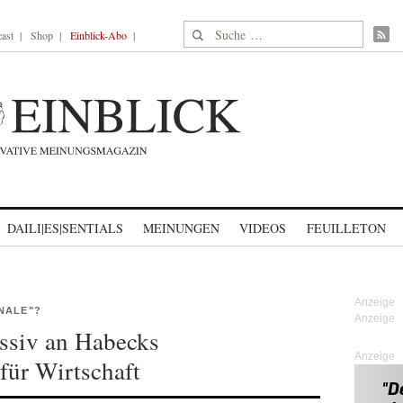
Suche nach:
ast
Shop
Einblick-Abo
DAILI|ES|SENTIALS
MEINUNGEN
VIDEOS
FEUILLETON
NALE"?
ssiv an Habecks
Anzeige
für Wirtschaft