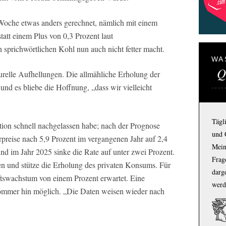
Woche etwas anders gerechnet, nämlich mit einem
tatt einem Plus von 0,3 Prozent laut
 sprichwörtlichen Kohl nun auch nicht fetter macht.
WA
Q
relle Aufhellungen. Die allmähliche Erholung der
 und es bliebe die Hoffnung, „dass wir vielleicht
Tägl
lation schnell nachgelassen habe; nach der Prognose
und 
rpreise nach 5,9 Prozent im vergangenen Jahr auf 2,4
Mein
und im Jahr 2025 sinke die Rate auf unter zwei Prozent.
Frage
 und stütze die Erholung des privaten Konsums. Für
darg
tswachstum von einem Prozent erwartet. Eine
werd
ommer hin möglich. „Die Daten weisen wieder nach