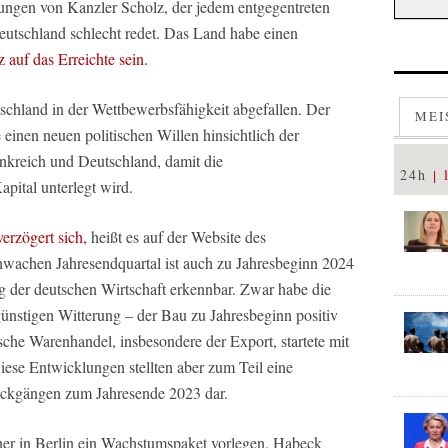
rungen von Kanzler Scholz, der jedem entgegentreten
Deutschland schlecht redet. Das Land habe einen
z auf das Erreichte sein.
utschland in der Wettbewerbsfähigkeit abgefallen. Der
MEI
 einen neuen politischen Willen hinsichtlich der
nkreich und Deutschland, damit die
24h
apital unterlegt wird.
verzögert sich,
heißt es auf der Website des
hwachen Jahresendquartal ist auch zu Jahresbeginn 2024
g der deutschen Wirtschaft erkennbar. Zwar habe die
günstigen Witterung – der Bau zu Jahresbeginn positiv
tsche Warenhandel, insbesondere der Export, startete mit
iese Entwicklungen stellten aber zum Teil eine
ckgängen zum Jahresende 2023 dar.
tner in Berlin ein Wachstumspaket vorlegen. Habeck