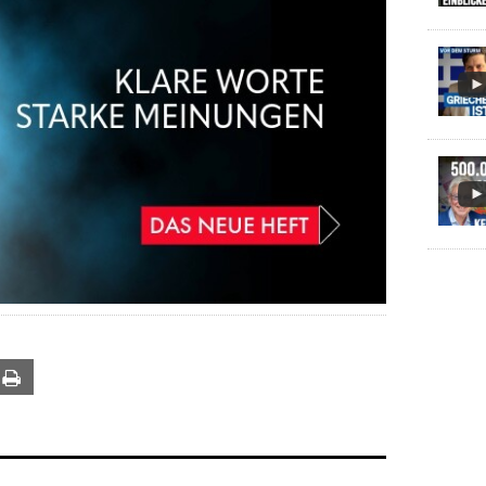
ail
Print