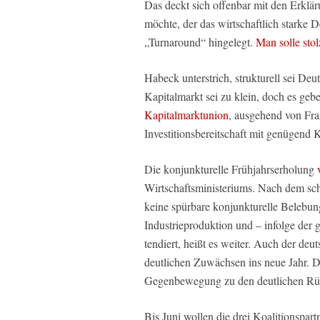
Das deckt sich offenbar mit den Erklä
möchte, der das wirtschaftlich starke 
„Turnaround“ hingelegt.
Man solle stol
Habeck unterstrich, strukturell sei De
Kapitalmarkt sei zu klein, doch es gebe
Kapitalmarktunion
, ausgehend von Fra
Investitionsbereitschaft mit genügend K
Die konjunkturelle Frühjahrserholung
Wirtschaftsministeriums. Nach dem sc
keine spürbare konjunkturelle Belebun
Industrieproduktion und – infolge der 
tendiert, heißt es weiter. Auch der deu
deutlichen Zuwächsen ins neue Jahr. D
Gegenbewegung zu den deutlichen Rü
Bis Juni wollen die drei Koalitionspar