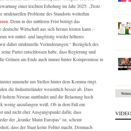
rwartung einer leichten Erholung im Jahr 2025: „Trotz
e strukturellen Probleme des Standorts weiterhin
ieren.
Denn in der mittleren Frist beträgt das
 deutsche Wirtschaft aus sich heraus leisten kann –
enn wir mittel- und langfristig wieder höheres
ir daher strukturelle Veränderungen.“ Bezüglich des
 seine Partei entschlossen habe, dass Regierung und
ch die Grünen am Ende auch immer hinter Kompromisse in
minister nunmehr um Stellen hinter dem Komma ringt.
iden die Industrieländer wesentlich besser ab. Dass
Weiter
uf hohem Niveau stattfindet und die Belastung hoch
abeck wenig anzufangen weiß. Ob in dem Fall ein
 ist und nicht eher Ausgangspunkt dafür, dass
VIDE
der der „kranke Mann Europas“ ist, scheint
sheit, dass der Staat keine Fehler macht. Demnach