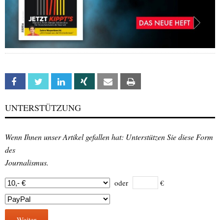
Facebook
Twitter
Linkedin
Xing
Email
Print
UNTERSTÜTZUNG
Wenn Ihnen unser Artikel gefallen hat: Unterstützen Sie diese Form
des
Journalismus.
oder
€
Weiter