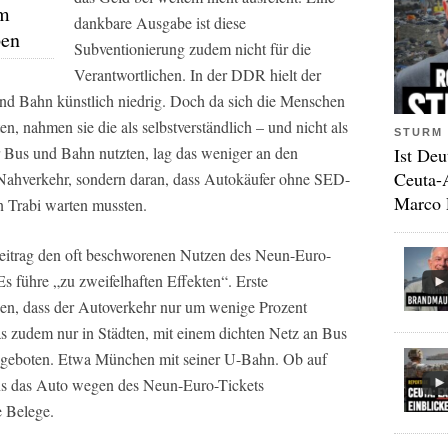
im
dankbare Ausgabe ist diese
pen
Subventionierung zudem nicht für die
Verantwortlichen. In der DDR hielt der
s und Bahn künstlich niedrig. Doch da sich die Menschen
en, nahmen sie die als selbstverständlich – und nicht als
STURM 
Bus und Bahn nutzten, lag das weniger an den
Ist Deu
Ceuta-
n Nahverkehr, sondern daran, dass Autokäufer ohne SED-
Marco 
n Trabi warten mussten.
eitrag den oft beschworenen Nutzen des Neun-Euro-
Es führe „zu zweifelhaften Effekten“. Erste
en, dass der Autoverkehr nur um wenige Prozent
s zudem nur in Städten, mit einem dichten Netz an Bus
ngeboten. Etwa München mit seiner U-Bahn. Ob auf
ns das Auto wegen des Neun-Euro-Tickets
e Belege.