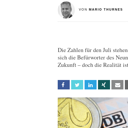
VON
MARIO THURNES
Die Zahlen für den Juli steh
sich die Befürworter des Neun
Zukunft – doch die Realität i
Facebook
Twitter
Linkedin
Xing
Em