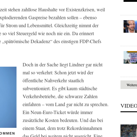
zeit stehen zahllose Haushalte vor Existenzkrisen, weil
 explodierenden Gaspreise bezahlen sollen – ebenso
 für Strom und Lebensmittel. Gleichzeitig nimmt der
e so viel Steuergeld wie noch nie ein. Da erinnert
die „spätrömische Dekadenz“ des einstigen FDP-Chefs
Doch in der Sache liegt Lindner gar nicht
mal so verkehrt: Schon jetzt wird der
öffentliche Nahverkehr staatlich
Weiter
subventioniert. Es gibt kaum städtische
Verkehrsbetriebe, die schwarze Zahlen
einfahren – vom Land gar nicht zu sprechen.
VIDE
Ein Neun-Euro-Ticket würde immer
zusätzliche Kosten bedeuten. Und das bei
einem Staat, dem trotz Rekordeinnahmen
KOMMEN
das Geld bei weitem nicht ausreicht. Eine