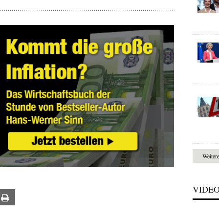
Weiter
VIDE
ail
Print