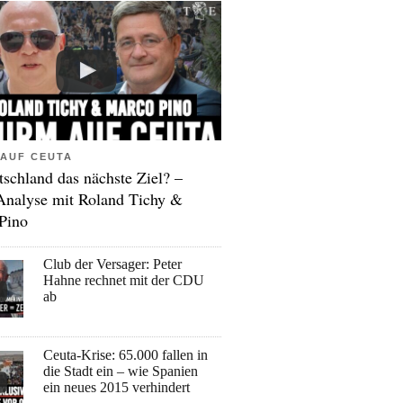
AUF CEUTA
tschland das nächste Ziel? –
Analyse mit Roland Tichy &
Pino
Club der Versager: Peter
Hahne rechnet mit der CDU
ab
Ceuta-Krise: 65.000 fallen in
die Stadt ein – wie Spanien
ein neues 2015 verhindert