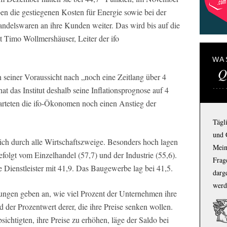
n die gestiegenen Kosten für Energie sowie bei der
delswaren an ihre Kunden weiter. Das wird bis auf die
t Timo Wollmershäuser, Leiter der ifo
WA
Q
 seiner Voraussicht nach „noch eine Zeitlang über 4
hat das Institut deshalb seine Inflationsprognose auf 4
rteten die ifo-Ökonomen noch einen Anstieg der
Tägl
und 
ch durch alle Wirtschaftszweige. Besonders hoch lagen
Mein
folgt vom Einzelhandel (57,7) und der Industrie (55,6).
Frage
 Dienstleister mit 41,9. Das Baugewerbe lag bei 41,5.
darg
werd
ungen geben an, wie viel Prozent der Unternehmen ihre
der Prozentwert derer, die ihre Preise senken wollen.
chtigten, ihre Preise zu erhöhen, läge der Saldo bei