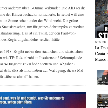
unter anderem über T-Online verkündet: Die AfD sei die
 wie der Kinderbuchautor formulierte. Er selbst will eine
nn die Sonne scheint oder der Wind weht. Die grüne
s Staatsfernsehen, um für grünes Schrumpfen zu werben.
rialisierung. Das ist ein Twist, der den Paul-von-
 des Regierungshandelns verdient hätte.
STURM 
Ist Deu
ber 1918. Es gibt neben den staatlichen und staatsnahen
Ceuta-
n wie TE: Rekordzahl an Insolvenzen? Schrumpfende
Marco 
Staats-Dirigismus? Zu hohe Steuern und Abgaben?
 steht alles als Information zur Verfügung, dieses Mal
r „überraschend“ halten.