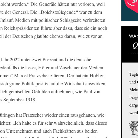
olcht worden.“ Die Generäle hätten nur verloren, weil
agte der General. Die „Dolchstoßlegende“ war zu dem
Umlauf. Medien mit politischer Schlagseite verbreiteten
en Reichspräsidenten führte aber dazu, dass sie ein noch
eil der Deutschen glaubte ebenso daran, wie zuvor an
WA
Q
 Jahr 2022 unter zwei Prozent und die deutsche
jedenfalls die Leser, Hörer und Zuschauer der Medien
Tägl
men“ Marcel Fratzscher zitieren. Der hat ein Hobby:
und 
sich grüne Politik positiv auf die Wirtschaft auswirken
Mein
nlich gemischten Gefühlen aufnehmen, wie Paul von
Frage
es September 1918.
darg
werd
ingen hat Fratzscher wieder einen rausgehauen, wie
chtet: „Ich halte es für sehr wahrscheinlich, dass dieses
on Unternehmen und auch Fachkräften aus beiden