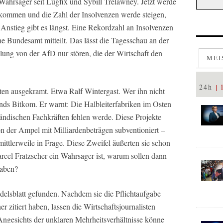
Wahrsager seit Lügfix und Sybill Trelawney. Jetzt werde
ommen und die Zahl der Insolvenzen werde steigen,
n Anstieg gibt es längst. Eine Rekordzahl an Insolvenzen
sche Bundesamt mitteilt. Das lässt die Tagesschau an der
lung von der AfD nur stören, die der Wirtschaft den
MEI
24h
en ausgekramt. Etwa Ralf Wintergast. Wer ihn nicht
bands Bitkom. Er warnt: Die Halbleiterfabriken im Osten
ländischen Fachkräften fehlen werde. Diese Projekte
 der Ampel mit Milliardenbeträgen subventioniert –
 mittlerweile in Frage. Diese Zweifel äußerten sie schon
cel Fratzscher ein Wahrsager ist, warum sollen dann
haben?
delsblatt gefunden. Nachdem sie die Pflichtaufgabe
r zitiert haben, lassen die Wirtschaftsjournalisten
gesichts der unklaren Mehrheitsverhältnisse könne