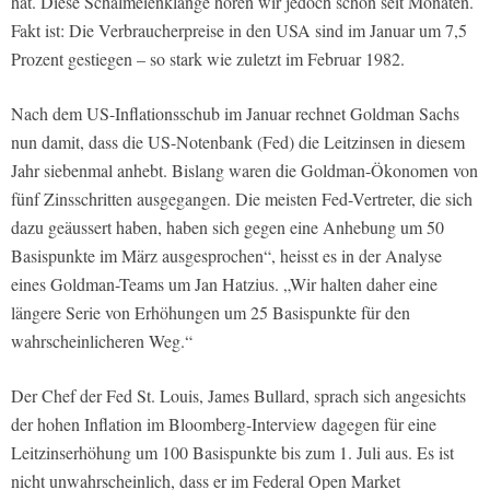
hat. Diese Schalmeienklänge hören wir jedoch schon seit Monaten.
Fakt ist: Die Verbraucherpreise in den USA sind im Januar um 7,5
Prozent gestiegen – so stark wie zuletzt im Februar 1982.
Nach dem US-Inflationsschub im Januar rechnet Goldman Sachs
nun damit, dass die US-Notenbank (Fed) die Leitzinsen in diesem
Jahr siebenmal anhebt. Bislang waren die Goldman-Ökonomen von
fünf Zinsschritten ausgegangen. Die meisten Fed-Vertreter, die sich
dazu geäussert haben, haben sich gegen eine Anhebung um 50
Basispunkte im März ausgesprochen“, heisst es in der Analyse
eines Goldman-Teams um Jan Hatzius. „Wir halten daher eine
längere Serie von Erhöhungen um 25 Basispunkte für den
wahrscheinlicheren Weg.“
Der Chef der Fed St. Louis, James Bullard, sprach sich angesichts
der hohen Inflation im Bloomberg-Interview dagegen für eine
Leitzinserhöhung um 100 Basispunkte bis zum 1. Juli aus. Es ist
nicht unwahrscheinlich, dass er im Federal Open Market