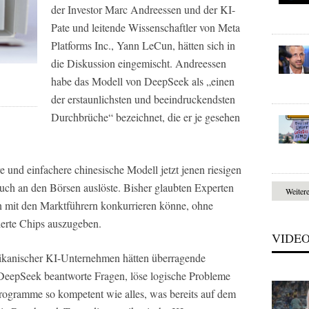
der Investor Marc Andreessen und der KI-
Pate und leitende Wissenschaftler von Meta
Platforms Inc., Yann LeCun, hätten sich in
die Diskussion eingemischt. Andreessen
habe das Modell von DeepSeek als „einen
der erstaunlichsten und beeindruckendsten
Durchbrüche“ bezeichnet, die er je gesehen
e und einfachere chinesische Modell jetzt jenen riesigen
auch an den Börsen auslöste. Bisher glaubten Experten
Weiter
n mit den Marktführern konkurrieren könne, ohne
sierte Chips auszugeben.
VIDE
rikanischer KI-Unternehmen hätten überragende
DeepSeek beantworte Fragen, löse logische Probleme
rogramme so kompetent wie alles, was bereits auf dem