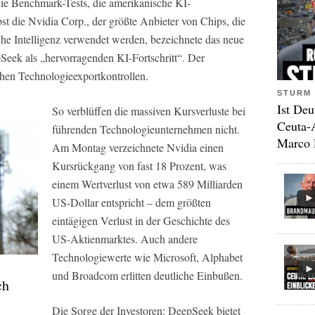
die Benchmark-Tests, die amerikanische KI-
t die Nvidia Corp., der größte Anbieter von Chips, die
che Intelligenz verwendet werden, bezeichnete das neue
Seek als „hervorragenden KI-Fortschritt“. Der
en Technologieexportkontrollen.
STURM 
Ist Deu
So verblüffen die massiven Kursverluste bei
Ceuta-
führenden Technologieunternehmen nicht.
Marco 
Am Montag verzeichnete Nvidia einen
Kursrückgang von fast 18 Prozent, was
einem Wertverlust von etwa 589 Milliarden
US-Dollar entspricht – dem größten
eintägigen Verlust in der Geschichte des
US-Aktienmarktes. Auch andere
Technologiewerte wie Microsoft, Alphabet
und Broadcom erlitten deutliche Einbußen.
ch
Die Sorge der Investoren: DeepSeek bietet