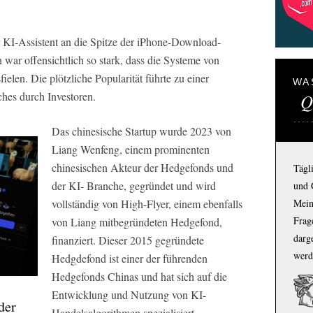
I-Assistent an die Spitze der iPhone-Download-
war offensichtlich so stark, dass die Systeme von
elen. Die plötzliche Popularität führte zu einer
WA
hes durch Investoren.
Q
Das chinesische Startup wurde 2023 von
Liang Wenfeng, einem prominenten
chinesischen Akteur der Hedgefonds und
Tägl
der KI- Branche, gegründet und wird
und 
Mein
vollständig von High-Flyer, einem ebenfalls
Frage
von Liang mitbegründeten Hedgefond,
darg
finanziert. Dieser 2015 gegründete
werd
Hedgdefond ist einer der führenden
Hedgefonds Chinas und hat sich auf die
Entwicklung und Nutzung von KI-
der
Handelsalgorithmen spezialisiert.