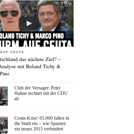
AUF CEUTA
tschland das nächste Ziel? –
Analyse mit Roland Tichy &
Pino
Club der Versager: Peter
Hahne rechnet mit der CDU
ab
Ceuta-Krise: 65.000 fallen in
die Stadt ein – wie Spanien
ein neues 2015 verhindert