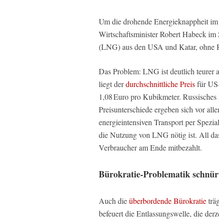
Um die drohende Energieknappheit im 
Wirtschaftsminister Robert Habeck im S
(LNG) aus den USA und Katar, ohne Rü
Das Problem: LNG ist deutlich teurer 
liegt der
durchschnittliche Preis
für US-
1,08 Euro pro Kubikmeter. Russisches
Preisunterschiede ergeben sich vor al
energieintensiven Transport per Spezia
die Nutzung von LNG nötig ist. All das
Verbraucher am Ende mitbezahlt.
Bürokratie-Problematik schnürt
Auch die
überbordende Bürokratie
trä
befeuert die Entlassungswelle, die derz