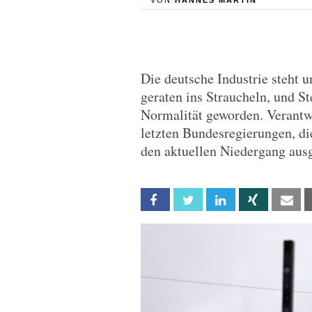
VON
HANNES MÄRTIN
Die deutsche Industrie steht
geraten ins Straucheln, und St
Normalität geworden. Verantwo
letzten Bundesregierungen, die
den aktuellen Niedergang ausg
Facebook
Twitter
Linkedin
Xing
Em