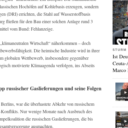
 klassischen Hochöfen auf Kohlebasis erzeugen, sondern
n (DRI) errichten, die Stahl auf Wasserstoffbasis
rg fließen für den Bau einer solchen Anlage rund 3
mittel vom Bund: Fehlanzeige.
 „klimaneutralen Wirtschaft“ näherkommen – doch
ttbewerbsfähigkeit. Die heimische Industrie wird in ihrer
STURM 
Ist Deu
 im globalen Wettbewerb, insbesondere gegenüber
Ceuta-
ogisch motivierte Klimaagenda verfolgen, ins Abseits
Marco 
p russischer Gaslieferungen und seine Folgen
tt Berlins, war die überhastete Abkehr von russischem
-Konflikts. Nur wenige Monate nach Ausbruch des
pelkoalition die russischen Gaslieferungen, die bis
Gesamtversorgung ausmachten.