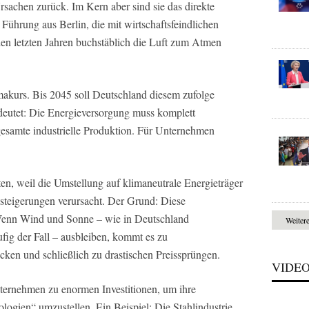
Ursachen zurück. Im Kern aber sind sie das direkte
n Führung aus Berlin, die mit wirtschaftsfeindlichen
en letzten Jahren buchstäblich die Luft zum Atmen
makurs. Bis 2045 soll Deutschland diesem zufolge
edeutet: Die Energieversorgung muss komplett
 gesamte industrielle Produktion. Für Unternehmen
en, weil die Umstellung auf klimaneutrale Energieträger
steigerungen verursacht. Der Grund: Diese
 Wenn Wind und Sonne – wie in Deutschland
Weiter
fig der Fall – ausbleiben, kommt es zu
ken und schließlich zu drastischen Preissprüngen.
VIDE
ternehmen zu enormen Investitionen, um ihre
logien“ umzustellen. Ein Beispiel: Die Stahlindustrie