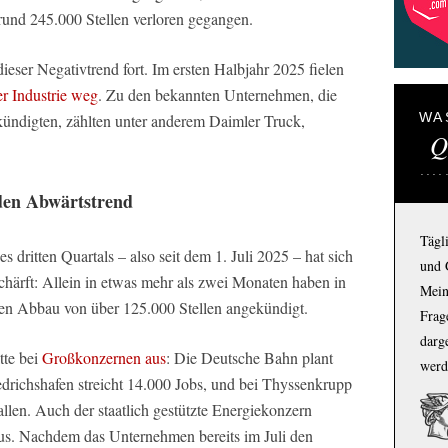
 rund 245.000 Stellen verloren gegangen.
ieser Negativtrend fort. Im ersten Halbjahr 2025 fielen
er Industrie weg
. Zu den bekannten Unternehmen, die
WA
ündigten, zählten unter anderem Daimler Truck,
Q
 den Abwärtstrend
Tägl
 dritten Quartals – also seit dem 1. Juli 2025 – hat sich
und 
chärft: Allein in etwas mehr als zwei Monaten haben in
Mein
en Abbau von über 125.000 Stellen angekündigt.
Frage
darg
tte bei
Großkonzernen aus
: Die Deutsche Bahn plant
werd
drichshafen streicht 14.000 Jobs, und bei Thyssenkrupp
allen. Auch der staatlich gestützte Energiekonzern
s. Nachdem das Unternehmen bereits im Juli den