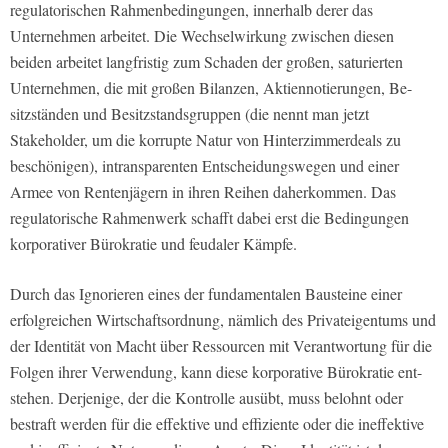
regulatorischen Rahmenbedingungen, innerhalb derer das
Unternehmen arbeitet. Die Wechsel­wirkung zwischen diesen
beiden arbei­tet langfristig zum Schaden der großen, saturierten
Unternehmen, die mit gro­ßen Bilanzen, Aktiennotierungen, Be­
sitzständen und Besitzstandsgruppen (die nennt man jetzt
Stakeholder, um die korrupte Natur von Hinterzimmer­deals zu
beschönigen), intransparenten Entscheidungswegen und einer
Armee von Rentenjägern in ihren Reihen da­herkommen. Das
regulatorische Rah­menwerk schafft dabei erst die Bedin­gungen
korporativer Bürokratie und feudaler Kämpfe.
Durch das Ignorieren eines der fun­damentalen Bausteine einer
erfolgrei­chen Wirtschaftsordnung, nämlich des Privateigentums und
der Identität von Macht über Ressourcen mit Verantwor­tung für die
Folgen ihrer Verwendung, kann diese korporative Bürokratie ent­
stehen. Derjenige, der die Kontrolle aus­übt, muss belohnt oder
bestraft werden für die effektive und effiziente oder die ineffektive