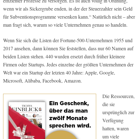
effizienter Prozesse zu versorgen. Es ist auch völlig in Ordnung,
wenn wir als Sickergrube enden, in der der Steuerzahler sein Geld
für Subventionsprogramme versenken kann.“ Natürlich nicht – aber
man fragt sich, warum so viele Unternehmen genau so handeln.
Wenn Sie sich die Listen der For­tune­-500­-Unternehmen 1955 und
2017 ansehen, dann können Sie feststellen, dass nur 60 Namen auf
beiden Listen stehen. 440 wurden ersetzt durch frü­her kleinere
Firmen oder Start­ups. Jedes einzelne der größten Unterneh­men der
Welt war ein Start­up der letz­ten 40 Jahre: Apple, Google,
Microsoft, Alibaba, Facebook, Amazon.
Die Ressourcen,
die sie
ursprünglich zur
Verfügung
hatten, waren
um viele