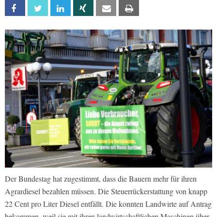
Facebook
Twitter
Linkedin
Xing
Email
Print
Der Bundestag hat zugestimmt, dass die Bauern mehr für ihren
Agrardiesel bezahlen müssen. Die Steuerrückerstattung von knapp
22 Cent pro Liter Diesel entfällt. Die konnten Landwirte auf Antrag
bekommen, weil sie mit ihren landwirtschaftlichen Maschinen über