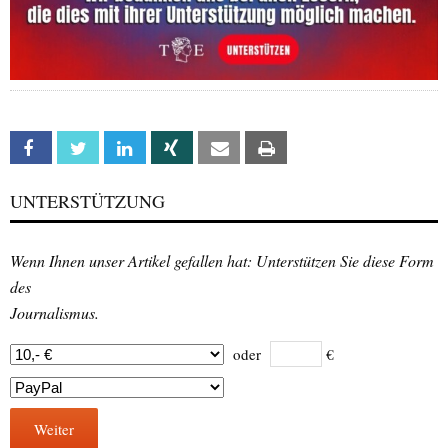
Facebook
Twitter
Linkedin
Xing
Email
Print
UNTERSTÜTZUNG
Wenn Ihnen unser Artikel gefallen hat: Unterstützen Sie diese Form
des
Journalismus.
oder
€
Weiter