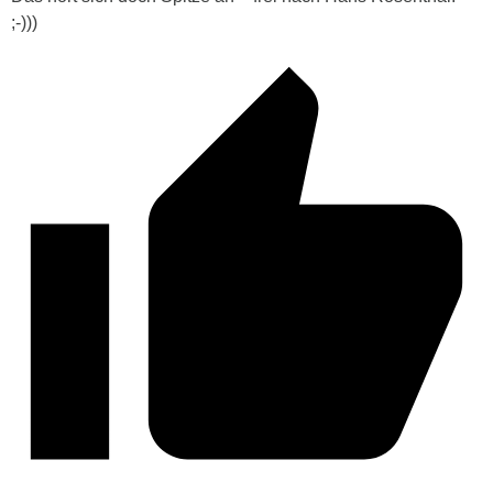
;-)))