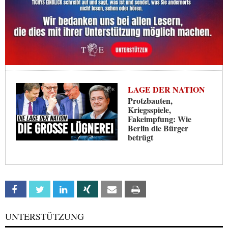
LAGE DER NATION
Protzbauten,
Kriegsspiele,
Fakeimpfung: Wie
Berlin die Bürger
betrügt
Facebook
Twitter
Linkedin
Xing
Email
Print
UNTERSTÜTZUNG