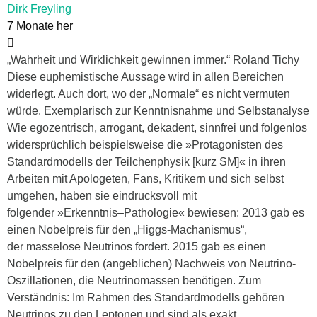
Dirk Freyling
7 Monate her
„Wahrheit und Wirklichkeit gewinnen immer.“ Roland Tichy
Diese euphemistische Aussage wird in allen Bereichen
widerlegt. Auch dort, wo der „Normale“ es nicht vermuten
würde. Exemplarisch zur Kenntnisnahme und Selbstanalyse
Wie egozentrisch, arrogant, dekadent, sinnfrei und folgenlos
widersprüchlich beispielsweise die »Protagonisten des
Standardmodells der Teilchenphysik [kurz SM]« in ihren
Arbeiten mit Apologeten, Fans, Kritikern und sich selbst
umgehen, haben sie eindrucksvoll mit
folgender »Erkenntnis–Pathologie« bewiesen: 2013 gab es
einen Nobelpreis für den „Higgs-Machanismus“,
der masselose Neutrinos fordert. 2015 gab es einen
Nobelpreis für den (angeblichen) Nachweis von Neutrino-
Oszillationen, die Neutrinomassen benötigen. Zum
Verständnis: Im Rahmen des Standardmodells gehören
Neutrinos zu den Leptonen und sind als exakt