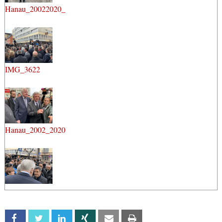
Hanau_20022020_
IMG_3622
Hanau_2002_2020
Facebook
Twitter
Linkedin
Xing
Email
Print