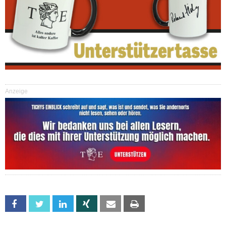
Anzeige
Facebook
Twitter
Linkedin
Xing
Email
Print