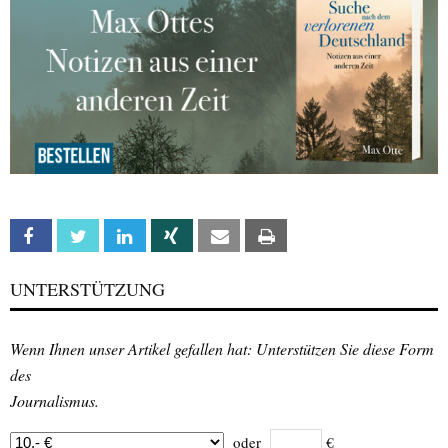
Facebook
Twitter
Linkedin
Xing
Email
Print
UNTERSTÜTZUNG
Wenn Ihnen unser Artikel gefallen hat: Unterstützen Sie diese Form
des
Journalismus.
oder
€