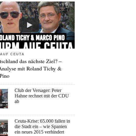
AUF CEUTA
tschland das nächste Ziel? –
Analyse mit Roland Tichy &
Pino
Club der Versager: Peter
Hahne rechnet mit der CDU
ab
Ceuta-Krise: 65.000 fallen in
die Stadt ein – wie Spanien
ein neues 2015 verhindert