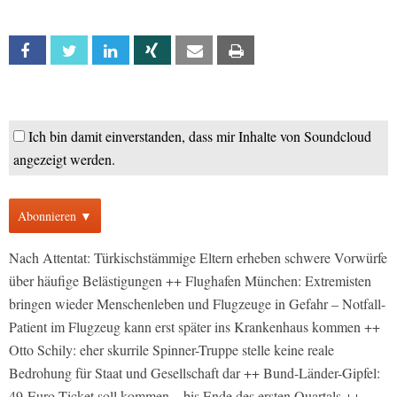
Facebook
Twitter
Linkedin
Xing
Email
Print
Ich bin damit einverstanden, dass mir Inhalte von Soundcloud
angezeigt werden.
Abonnieren ▼
Nach Attentat: Türkischstämmige Eltern erheben schwere Vorwürfe
über häufige Belästigungen ++ Flughafen München: Extremisten
bringen wieder Menschenleben und Flugzeuge in Gefahr – Notfall-
Patient im Flugzeug kann erst später ins Krankenhaus kommen ++
Otto Schily: eher skurrile Spinner-Truppe stelle keine reale
Bedrohung für Staat und Gesellschaft dar ++ Bund-Länder-Gipfel:
49-Euro-Ticket soll kommen – bis Ende des ersten Quartals ++