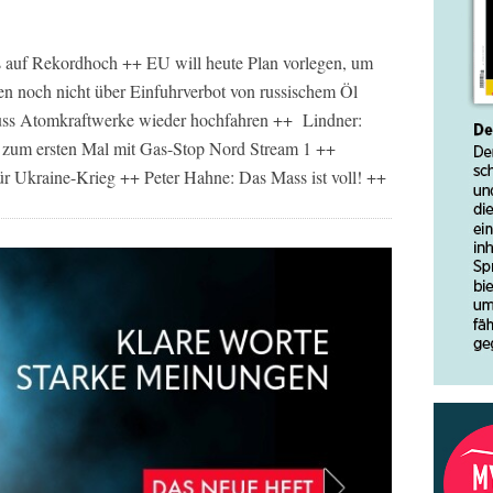
s auf Rekordhoch ++ EU will heute Plan vorlegen, um
n noch nicht über Einfuhrverbot von russischem Öl
ss Atomkraftwerke wieder hochfahren ++ Lindner:
 zum ersten Mal mit Gas-Stop Nord Stream 1 ++
für Ukraine-Krieg ++ Peter Hahne: Das Mass ist voll! ++