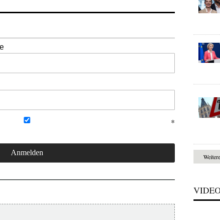
se
Weiter
VIDE