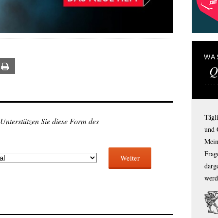
WA
Q
ail
Print
Tägl
 Unterstützen Sie diese Form des
und 
Mein
Frage
Weiter
darg
werd