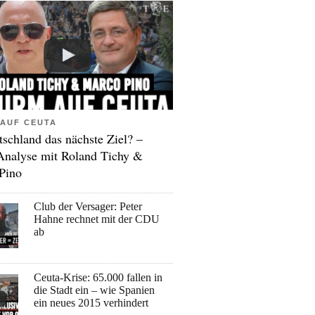
AUF CEUTA
tschland das nächste Ziel? –
Analyse mit Roland Tichy &
Pino
Club der Versager: Peter
Hahne rechnet mit der CDU
ab
Ceuta-Krise: 65.000 fallen in
die Stadt ein – wie Spanien
ein neues 2015 verhindert