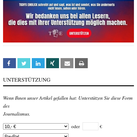
Facebook
Twitter
Linkedin
Xing
Email
Print
UNTERSTÜTZUNG
Wenn Ihnen unser Artikel gefallen hat: Unterstützen Sie diese Form
des
Journalismus.
oder
€