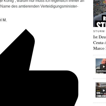
ige König“, warum nur muss ich eigentlich immer an
 Name des amtierenden Verteidigungsminister-
l M.
STURM 
Ist Deu
Ceuta-
Marco 