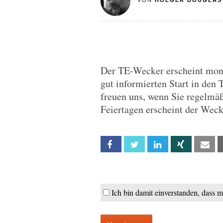
VON
HOLGER DOUGLAS
Der TE-Wecker erscheint monta
gut informierten Start in den 
freuen uns, wenn Sie regelmä
Feiertagen erscheint der Wec
Facebook
Twitter
Linkedin
Xing
Em
Ich bin damit einverstanden, dass 